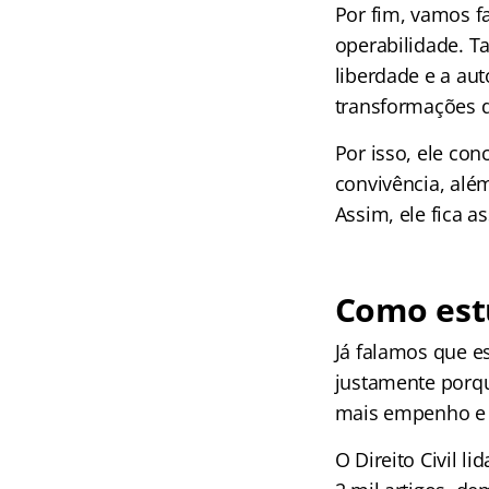
Por fim, vamos fa
operabilidade. 
liberdade e a au
transformações d
Por isso, ele co
convivência, alé
Assim, ele fica a
Como estu
Já falamos que e
justamente porqu
mais empenho e 
O Direito Civil l