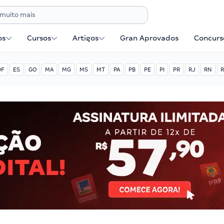
os
Cursos
Artigos
Gran Aprovados
Concurse
DF
ES
GO
MA
MG
MS
MT
PA
PB
PE
PI
PR
RJ
RN
R