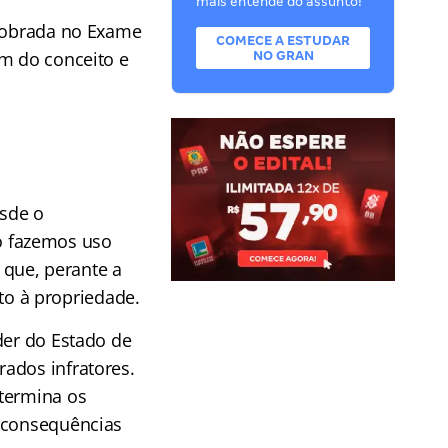
mais entende do assunto!
 cobrada no Exame
COMECE A ESTUDAR
ém do conceito e
NO GRAN
esde o
o fazemos uso
que, perante a
ito à propriedade.
der do Estado de
ados infratores.
termina os
s consequências