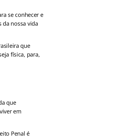
ara se conhecer e
es da nossa vida
asileira que
ja física, para,
da que
nviver em
eito Penal é