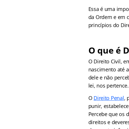
Essa é uma impor
da Ordem e em co
princípios do Dir
O que é Di
O Direito Civil, 
nascimento até 
dele e não perc
lei, nos pertence
O
Direito Penal
, 
punir, estabelec
Percebe que os d
direitos e dever