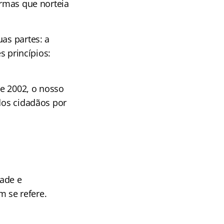
ormas que norteia
as partes: a
s princípios:
e 2002, o nosso
 dos cidadãos por
dade e
 se refere.