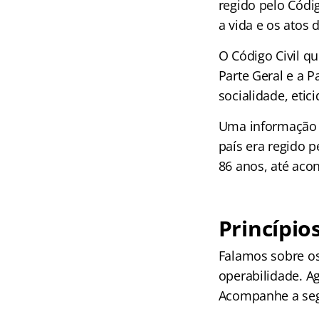
regido pelo Códi
a vida e os atos 
O Código Civil qu
Parte Geral e a P
socialidade, etic
Uma informação e
país era regido p
86 anos, até acon
Princípios
Falamos sobre os 
operabilidade. A
Acompanhe a seg