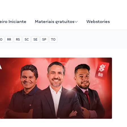
iro Iniciante
Materiais gratuitos
Webstories
O
RR
RS
SC
SE
SP
TO