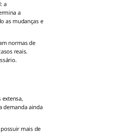
: a
ermina a
ndo as mudanças e
eçam normas de
asos reais.
ssário.
 extensa,
ela demanda ainda
r possuir mais de