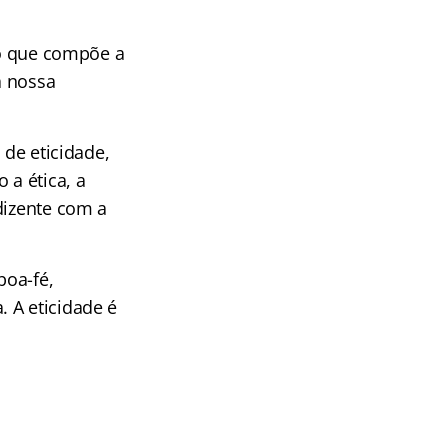
 o que compõe a
a nossa
 de eticidade,
 a ética, a
dizente com a
boa-fé,
 A eticidade é