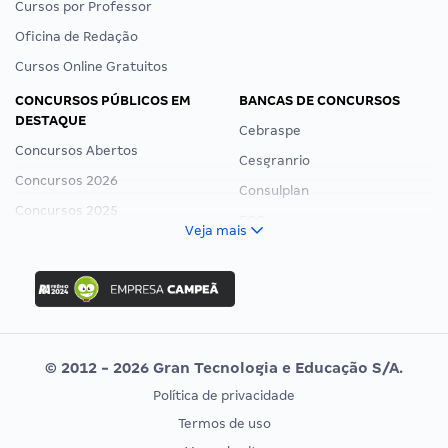
Cursos por Professor
Oficina de Redação
Cursos Online Gratuitos
CONCURSOS PÚBLICOS EM
BANCAS DE CONCURSOS
DESTAQUE
Cebraspe
Concursos Abertos
Cesgranrio
Concursos 2026
Consulplan
Concursos 2025
FCC
Veja mais
Concurso Nacional Unificado
FGV
Concurso Ibama
Idecan
Concurso MPU
Selecon
Editais publicados
Uniase
© 2012 - 2026 Gran Tecnologia e Educação S/A.
Vunesp
Política de privacidade
CONCURSOS POR PROFISSÃO
EXAME DE ORDEM
Termos de uso
Concursos Administrativos
OAB