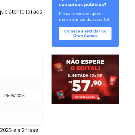
concursos públicos?
ique atento (a) aos
Prepare-se com quem
mais entende do assunto!
Comece a estudar no
Gran Cursos
 – 23/05/2023
2023 e a 2ª fase