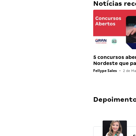
Notícias r
5 concursos abe
Nordeste que 
Fellype Sales
•
2 de Ma
Depoimentos