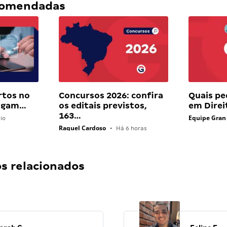
ecomendadas
rtos no
Concursos 2026: confira
Quais pe
pagam…
os editais previstos,
em Direi
163…
Equipe Gran
io
Raquel Cardoso
•
Há 6 horas
 relacionados