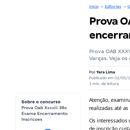
Início
››
Editorias
››
G
Prova O
encerra
Prova OAB XXXV
Vargas. Veja os
Por
Yara Lima
Publicado em
02/05/
1 min. de leitura
Atenção, examina
Sobre o concurso
realizadas até as
Prova Oab Xxxviii 38o
Exame Encerramento
Inscricoes
Os interessados d
de inscrição cust