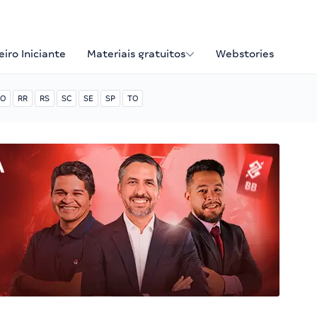
iro Iniciante
Materiais gratuitos
Webstories
O
RR
RS
SC
SE
SP
TO