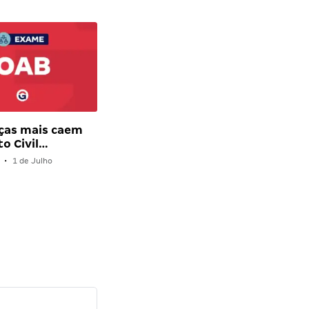
ças mais caem
to Civil…
•
1 de Julho