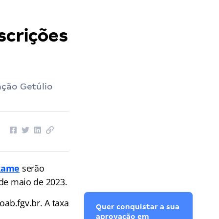
scrições
ação Getúlio
Exame
serão
2 de maio de 2023.
oab.fgv.br. A taxa
Quer conquistar a sua
aprovação em