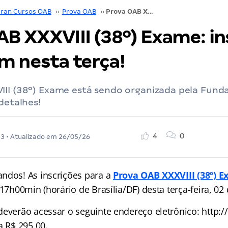
ran Cursos OAB
››
Prova OAB
››
Prova OAB XXXVIII (38º) Exame: inscrições encerram nesta terça!
AB XXXVIII (38º) Exame: in
m nesta terça!
III (38º) Exame está sendo organizada pela Fund
 detalhes!
4
0
23
• Atualizado em
26/05/26
ndos! As inscrições para a
Prova OAB XXXVIII (38º) 
 17h00min (horário de Brasília/DF) desta terça-feira, 0
everão acessar o seguinte endereço eletrônico: http://
a R$ 295,00.