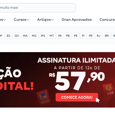
os
Cursos
Artigos
Gran Aprovados
Concurse
DF
ES
GO
MA
MG
MS
MT
PA
PB
PE
PI
PR
RJ
RN
R