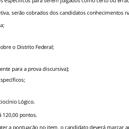
 específicos para serem julgados como certo ou erra
etiva, serão cobrados dos candidatos conhecimentos na
a;
bre o Distrito Federal;
nte para a prova discursiva);
pecíficos;
iocínio Lógico.
á 120,00 pontos.
ter a pontuação no item, o candidato deverá marcar 