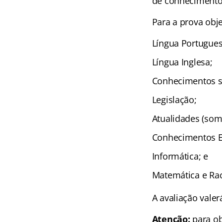
de conhecimentos
Para a prova obj
Língua Portugues
Língua Inglesa;
Conhecimentos so
Legislação;
Atualidades (some
Conhecimentos Es
Informática; e
Matemática e Rac
A avaliação valer
Atenção:
para ob