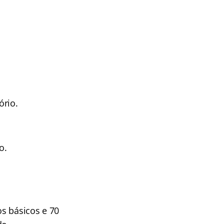
ório.
o.
s básicos e 70