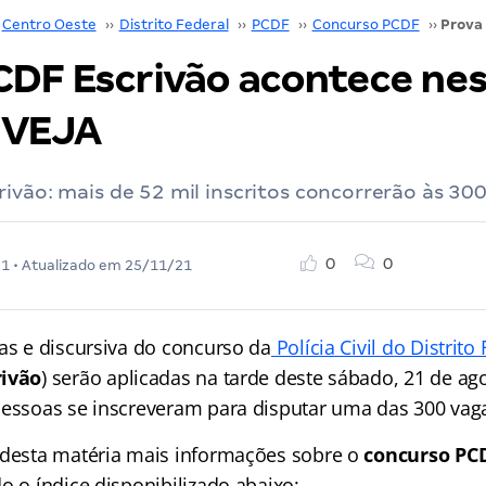
Centro Oeste
››
Distrito Federal
››
PCDF
››
Concurso PCDF
››
CDF Escrivão acontece ne
 VEJA
ivão: mais de 52 mil inscritos concorrerão às 30
0
0
21
• Atualizado em
25/11/21
vas e discursiva do concurso da
Polícia Civil do Distrito
rivão
) serão aplicadas na tarde deste sábado, 21 de ago
pessoas se inscreveram para disputar uma das 300 vaga
 desta matéria mais informações sobre o
concurso PC
o o índice disponibilizado abaixo: