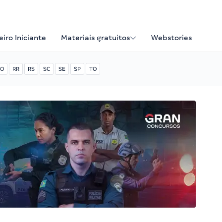
iro Iniciante
Materiais gratuitos
Webstories
O
RR
RS
SC
SE
SP
TO