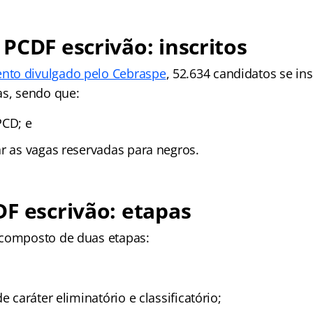
PCDF escrivão: inscritos
to divulgado pelo Cebraspe
, 52.634 candidatos se i
as, sendo que:
PCD; e
ar as vagas reservadas para negros.
F escrivão: etapas
 composto de duas etapas:
e caráter eliminatório e classificatório;