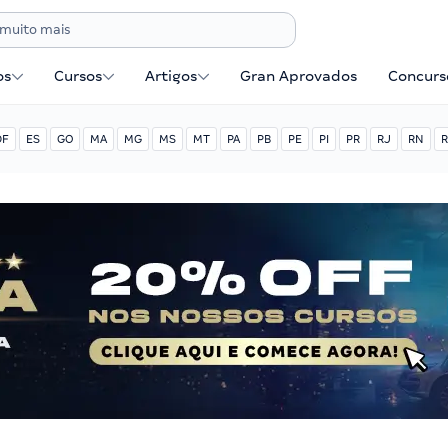
os
Cursos
Artigos
Gran Aprovados
Concurse
DF
ES
GO
MA
MG
MS
MT
PA
PB
PE
PI
PR
RJ
RN
R