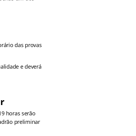
orário das provas
alidade e deverá
r
 19 horas serão
padrão preliminar