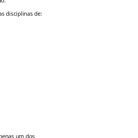
do.
s disciplinas de:
apenas um dos