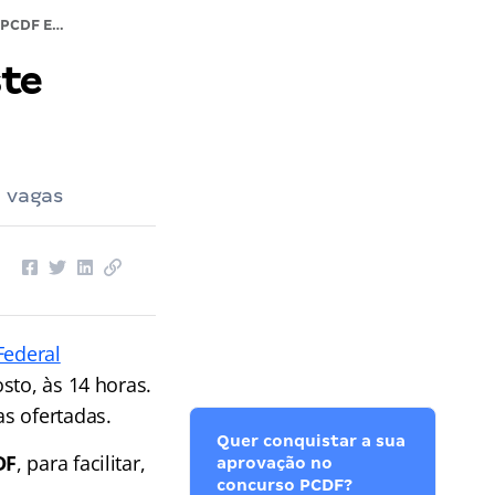
Prova PCDF Escrivão acontece neste sábado. VEJA
ste
0 vagas
 Federal
sto, às 14 horas.
s ofertadas.
Quer conquistar a sua
DF
, para facilitar,
aprovação no
concurso PCDF?