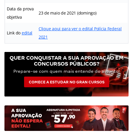
Data da prova
23 de maio de 2021 (domingo)
objetiva
Clique aqui para ver o edital Polícia Federal
Link do
edital
2021
QUER CONQUISTAR A SUA APROVAÇÃO EM
CONCURSOS PÚBLICOS?
Prepare-se com quem mais entende do assunto!
COMECE A ESTUDAR NO GRAN CURSOS