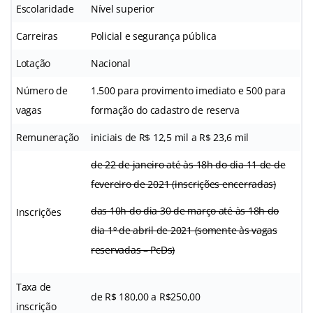
Escolaridade
Nível superior
Carreiras
Policial e segurança pública
Lotação
Nacional
Número de
1.500 para provimento imediato e 500 para
vagas
formação do cadastro de reserva
Remuneração
iniciais de R$ 12,5 mil a R$ 23,6 mil
de 22 de janeiro até às 18h do dia 11 de de
fevereiro de 2021 (inscrições encerradas)
das 10h do dia 30 de março até às 18h do
Inscrições
dia 1º de abril de 2021 (somente às vagas
reservadas – PcDs)
Taxa de
de R$ 180,00 a R$250,00
inscrição