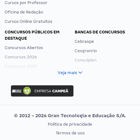
Cursos por Professor
Oficina de Redação
Cursos Online Gratuitos
CONCURSOS PÚBLICOS EM
BANCAS DE CONCURSOS
DESTAQUE
Cebraspe
Concursos Abertos
Cesgranrio
Concursos 2026
Consulplan
Concursos 2025
FCC
Veja mais
Concurso Nacional Unificado
FGV
Concurso Ibama
Idecan
Concurso MPU
Selecon
Editais publicados
Uniase
© 2012 - 2026 Gran Tecnologia e Educação S/A.
Vunesp
Política de privacidade
CONCURSOS POR PROFISSÃO
EXAME DE ORDEM
Termos de uso
Concursos Administrativos
OAB