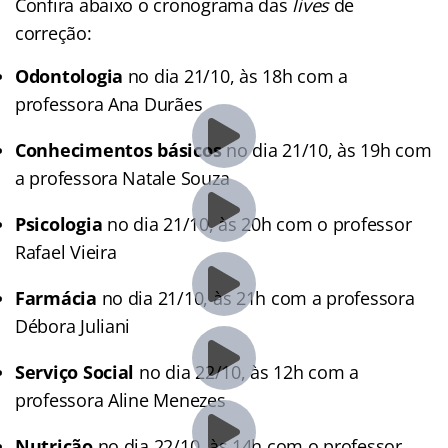
Confira abaixo o cronograma das
lives
de
correção:
Odontologia
no dia 21/10, às 18h com a
professora Ana Durães
Conhecimentos básicos
no dia 21/10, às 19h com
a professora Natale Souza
Psicologia
no dia 21/10, às 20h com o professor
Rafael Vieira
Farmácia
no dia 21/10, às 21h com a professora
Débora Juliani
Serviço Social
no dia 22/10, às 12h com a
professora Aline Menezes
Nutrição
no dia 22/10, às 14h com o professor