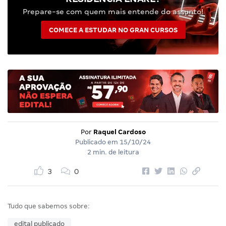
Prepare-se com quem mais entende do assunto!
COMECE A ESTUDAR NO GRAN CURSOS
Por
Raquel Cardoso
Publicado em
15/10/24
2 min. de leitura
3
0
Tudo que sabemos sobre:
edital publicado