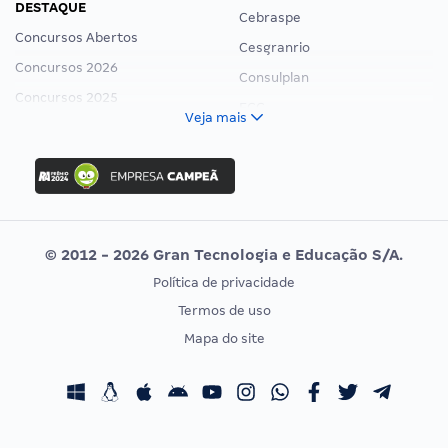
DESTAQUE
Cebraspe
Concursos Abertos
Cesgranrio
Concursos 2026
Consulplan
Concursos 2025
FCC
Veja mais
Concurso Nacional Unificado
FGV
Concurso Ibama
Idecan
Concurso MPU
Selecon
Editais publicados
Uniase
© 2012 - 2026 Gran Tecnologia e Educação S/A.
Vunesp
Política de privacidade
CONCURSOS POR PROFISSÃO
EXAME DE ORDEM
Termos de uso
Concursos Administrativos
OAB
Mapa do site
Concursos Educação
Prova OAB
Concursos Fiscais
Calendário OAB
Concursos Jurídicos
Questões OAB
Concursos Militares
Recursos OAB