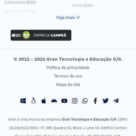
Concursos 2026
Consulplan
Concursos 2025
FCC
Veja mais
Concurso Nacional Unificado
FGV
Concurso Ibama
Idecan
Concurso MPU
Selecon
Editais publicados
Uniase
© 2012 - 2026 Gran Tecnologia e Educação S/A.
Vunesp
Política de privacidade
CONCURSOS POR PROFISSÃO
EXAME DE ORDEM
Termos de uso
Concursos Administrativos
OAB
Mapa do site
Concursos Educação
Prova OAB
Concursos Fiscais
Calendário OAB
Concursos Jurídicos
Questões OAB
Concursos Militares
Recursos OAB
Gran é uma marca da empresa
Gran Tecnologia e Educação S/A
, CNPJ:
Concursos Policiais
Exame de Ordem
18.260.822/0001-77, SBS Quadra 02, Bloco J, Lote 10, Edifício Carlton
Concursos Saúde