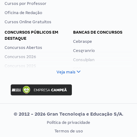
Cursos por Professor
Oficina de Redação
Cursos Online Gratuitos
CONCURSOS PÚBLICOS EM
BANCAS DE CONCURSOS
DESTAQUE
Cebraspe
Concursos Abertos
Cesgranrio
Concursos 2026
Consulplan
Concursos 2025
FCC
Veja mais
Concurso Nacional Unificado
FGV
Concurso Ibama
Idecan
Concurso MPU
Selecon
Editais publicados
Uniase
© 2012 - 2026 Gran Tecnologia e Educação S/A.
Vunesp
Política de privacidade
CONCURSOS POR PROFISSÃO
EXAME DE ORDEM
Termos de uso
Concursos Administrativos
OAB