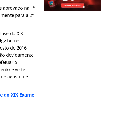
s aprovado na 1ª
tamente para a 2ª
fase do XIX
fgv.br, no
osto de 2016,
ação devidamente
fetuar o
ento e vinte
 de agosto de
se do XIX Exame