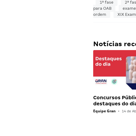
1ª fase
2ª fa
para OAB
exame
ordem
XIX Exam
Notícias r
Concursos Públi
destaques do di
Equipe Gran
•
14 de Ab