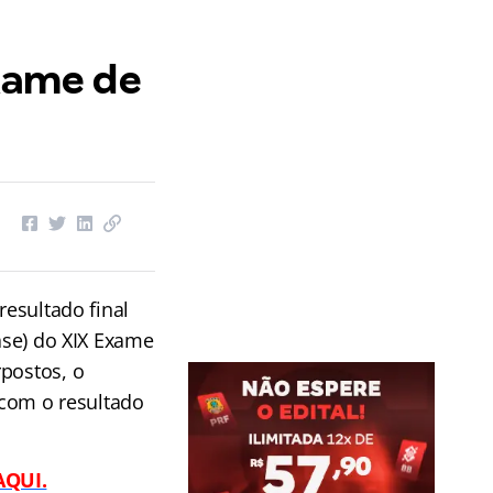
Exame de
resultado final
fase) do XIX Exame
rpostos, o
 com o resultado
AQUI.