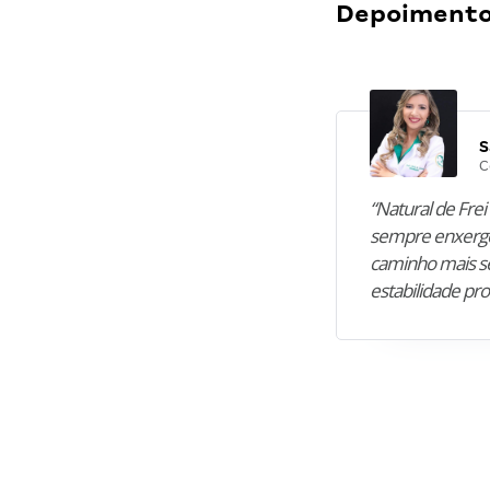
Depoimentos
S
C
“Natural de Frei 
sempre enxergo
caminho mais se
estabilidade pro