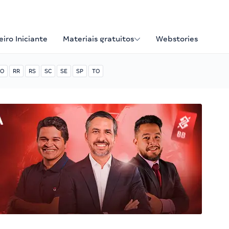
iro Iniciante
Materiais gratuitos
Webstories
O
RR
RS
SC
SE
SP
TO