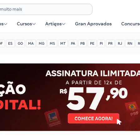
os
Cursos
Artigos
Gran Aprovados
Concurse
DF
ES
GO
MA
MG
MS
MT
PA
PB
PE
PI
PR
RJ
RN
R