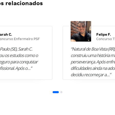
 relacionados
arah C.
Felipe F.
oncurso Enfermeiro PSF
Concurso T
Paulo (SE), Sarah C.
“Natural de Boa Vista (RR),
u os estudos como o
construiu uma história m
guro para conquistar
perseverança. Após enfr
fissional. Após o…”
dificuldades ainda na ado
decidiu recomeçar a…”