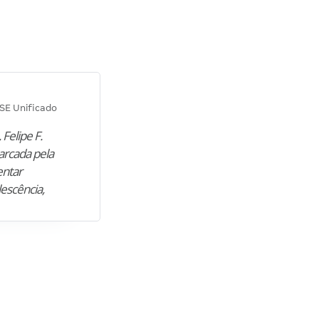
Diana M.
SE Unificado
Concurso SEPLAG CE
 Felipe F.
“Natural de Juazeiro do Norte (CE),
arcada pela
M. encontrou nos estudos o cami
entar
para construir uma nova fase da vi
lescência,
profissional. Após…”