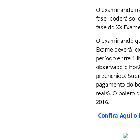
O examinando não
fase, poderá soli
fase do XX Exam
O examinando que
Exame deverá, exc
período entre 14
observado o horár
preenchido. Subm
pagamento do bol
reais). O boleto
2016.
Confira Aqui o