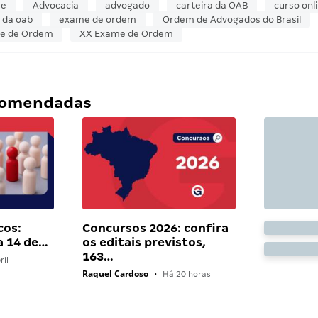
se
Advocacia
advogado
carteira da OAB
curso onl
 da oab
exame de ordem
Ordem de Advogados do Brasil
e de Ordem
XX Exame de Ordem
ecomendadas
cos:
Concursos 2026: confira
a 14 de…
os editais previstos,
163…
ril
Raquel Cardoso
•
Há 20 horas