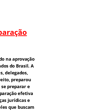
paração
do na aprovação
os do Brasil.
A
s, delegados,
reito, preparou
 se preparar e
paração efetiva
as jurídicas e
ueles que buscam