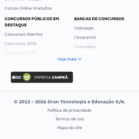
Cursos Online Gratuitos
CONCURSOS PÚBLICOS EM
BANCAS DE CONCURSOS
DESTAQUE
Cebraspe
Concursos Abertos
Cesgranrio
Concursos 2026
Consulplan
Concursos 2025
FCC
Veja mais
Concurso Nacional Unificado
FGV
Concurso Ibama
Idecan
Concurso MPU
Selecon
Editais publicados
Uniase
© 2012 - 2026 Gran Tecnologia e Educação S/A.
Vunesp
Política de privacidade
CONCURSOS POR PROFISSÃO
EXAME DE ORDEM
Termos de uso
Concursos Administrativos
OAB
Mapa do site
Concursos Educação
Prova OAB