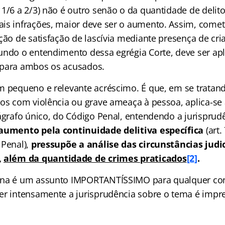
 1/6 a 2/3) não é outro senão o da quantidade de delit
is infrações, maior deve ser o aumento. Assim, comet
ção de satisfação de lascívia mediante presença de cri
undo o entendimento dessa egrégia Corte, deve ser apl
 para ambos os acusados.
m pequeno e relevante acréscimo. É que, em se tratan
os com violência ou grave ameaça à pessoa, aplica-se 
rágrafo único, do Código Penal, entendendo a jurisprud
 aumento pela continuidade delitiva específica
(art.
 Penal),
pressupõe a análise das circunstâncias judic
,
além da quantidade de crimes praticados
[2]
.
ena é um assunto IMPORTANTÍSSIMO para qualquer con
er intensamente a jurisprudência sobre o tema é impre