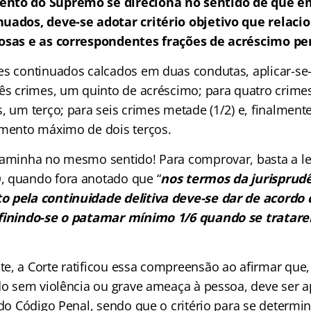
nto do Supremo se direciona no sentido de que e
nuados, deve-se adotar critério objetivo que relac
uosas e as correspondentes frações de acréscimo pe
es continuados calcados em duas condutas, aplicar-se
rês crimes, um quinto de acréscimo; para quatro crime
, um terço; para seis crimes metade (1/2) e, finalment
umento máximo de dois terços.
aminha no mesmo sentido! Para comprovar, basta a le
, quando fora anotado que “
n
os termos da jurisprud
o pela continuidade delitiva deve-se dar de acord
efinindo-se o patamar mínimo 1/6 quando se tratare
e, a Corte ratificou essa compreensão ao afirmar que,
ado sem violência ou grave ameaça à pessoa, deve ser a
t do Código Penal, sendo que o critério para se determ