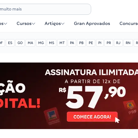
os
Cursos
Artigos
Gran Aprovados
Concurse
DF
ES
GO
MA
MG
MS
MT
PA
PB
PE
PI
PR
RJ
RN
R