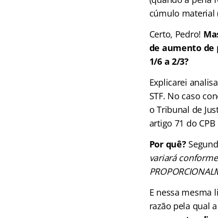
cúmulo material 
Certo, Pedro!
Mas
de aumento de p
1/6 a 2/3?
Explicarei analis
STF. No caso con
o Tribunal de Jus
artigo 71 do CPB
Por quê?
Segundo
variará conforme
PROPORCIONALME
E nessa mesma li
razão pela qual 