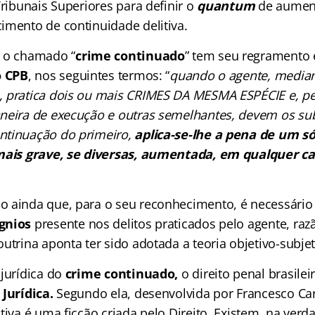
Tribunais Superiores para definir o
quantum
de aumen
imento de continuidade delitiva.
e o chamado “
crime continuado
” tem seu regramento 
o CPB
, nos seguintes termos: “
quando o agente, media
 pratica dois ou mais CRIMES DA MESMA ESPÉCIE e, pe
neira de execução e outras semelhantes, devem os su
ntinuação do primeiro,
aplica-se-lhe a pena de um só
 mais grave, se diversas, aumentada, em qualquer c
 ainda que, para o seu reconhecimento, é necessário
gnios
presente nos delitos praticados pelo agente, raz
utrina aponta ter sido adotada a teoria objetivo-subjet
 jurídica do
crime continuado,
o direito penal brasilei
 Jurídica.
Segundo ela, desenvolvida por Francesco Car
tiva é uma ficção criada pelo Direito. Existem, na verda