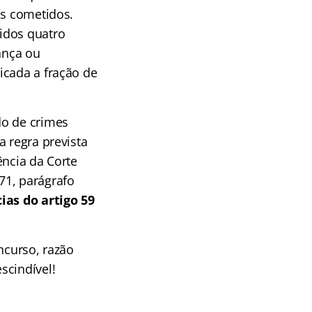
os cometidos.
idos quatro
ança ou
icada a fração de
do de crimes
a regra prevista
ência da Corte
 71, parágrafo
ias do artigo 59
curso, razão
scindível!