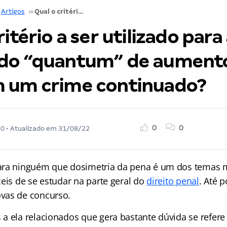
Artigos
››
Qual o critério a ser utilizado para a adoção do “quantum” de aumento de pena em um crime continuado?
ritério a ser utilizado para
do “quantum” de aument
 um crime continuado?
0
0
20
• Atualizado em
31/08/22
ra ninguém que dosimetria da pena é um dos temas ma
eis de se estudar na parte geral do
direito penal
. Até p
vas de concurso.
a ela relacionados que gera bastante dúvida se refere 