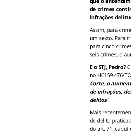
que o entendime
de crimes conti
infrações delit
Assim, para crim
um sexto. Para t
para cinco crimes
seis crimes, o a
E o STJ, Pedro?
C
no HC159.476/TO
Corte, o aument
de infrações, d
delitos
”.
Mais recentement
de delito pratic
do art. 71, capu