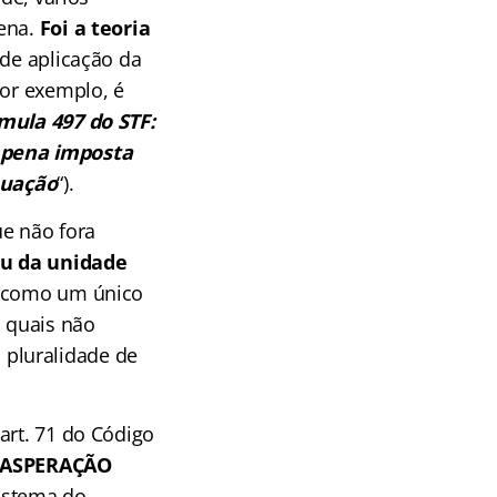
pena.
Foi a teoria
 de aplicação da
por exemplo, é
úmula 497 do STF:
a pena imposta
nuação
“).
ue não fora
ou da unidade
o como um único
s quais não
pluralidade de
art. 71 do Código
EXASPERAÇÃO
istema do