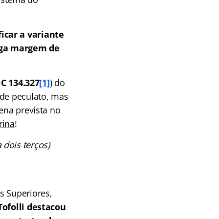
icar a variante
arga margem de
C 134.327
[1]
) do
 de peculato, mas
ena prevista no
rina
!
 dois terços)
s Superiores,
Tofolli destacou