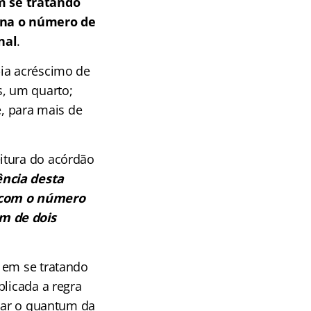
m se tratando
iona o número de
nal
.
-ia acréscimo de
s, um quarto;
e, para mais de
itura do acórdão
ência desta
o com o número
m de dois
 em se tratando
plicada a regra
inar o quantum da