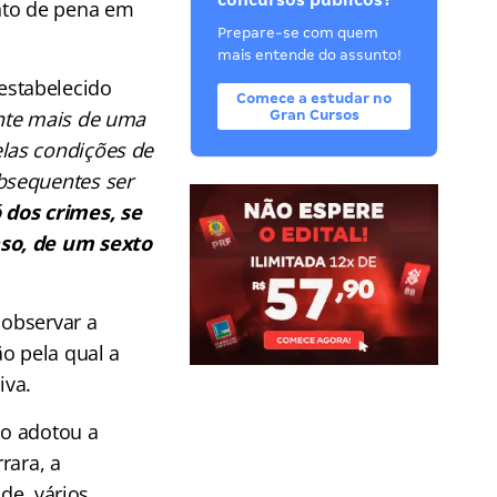
concursos públicos?
to de pena em
Prepare-se com quem
mais entende do assunto!
estabelecido
Comece a estudar no
nte mais de uma
Gran Cursos
las condições de
bsequentes ser
 dos crimes, se
aso, de um sexto
 observar a
ão pela qual a
iva.
ro adotou a
rara, a
de, vários