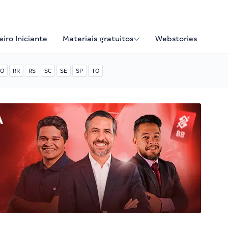
iro Iniciante
Materiais gratuitos
Webstories
O
RR
RS
SC
SE
SP
TO