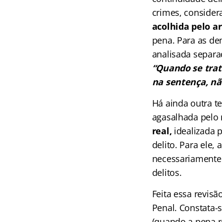
crimes, consider
acolhida pelo ar
pena. Para as de
analisada separa
“Quando se trat
na sentença, nã
Há ainda outra t
agasalhada pelo 
real,
idealizada 
delito. Para ele
necessariamente
delitos.
Feita essa revis
Penal. Constata-s
(quando a pena r