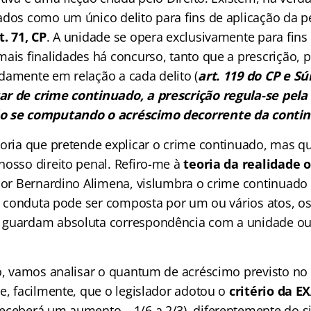
ados como um único delito para fins de aplicação da 
t. 71, CP
. A unidade se opera exclusivamente para fins
mais finalidades há concurso, tanto que a prescrição, 
damente em relação a cada delito (
art. 119 do CP e S
ar de crime continuado, a prescrição regula-se pel
o se computando o acréscimo decorrente da conti
eoria que pretende explicar o crime continuado, mas q
nosso direito penal. Refiro-me à
teoria da realidade 
por Bernardino Alimena, vislumbra o crime continuad
, a conduta pode ser composta por um ou vários atos, o
 guardam absoluta correspondência com a unidade ou 
ão, vamos analisar o quantum de acréscimo previsto no 
e, facilmente, que o legislador adotou o
critério da 
eceberá um aumento – 1/6 a 2/3), diferentemente do s