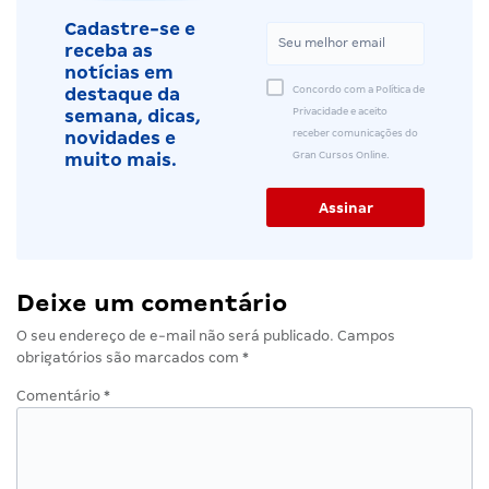
Cadastre-se e
receba as
notícias em
Concordo com a Política de
destaque da
Privacidade e aceito
semana, dicas,
receber comunicações do
novidades e
Gran Cursos Online.
muito mais.
Deixe um comentário
O seu endereço de e-mail não será publicado.
Campos
obrigatórios são marcados com
*
Comentário
*