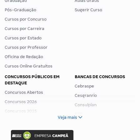
Graduação
Aulas Grátis
Pós-Graduação
Sugerir Curso
Cursos por Concurso
Cursos por Carreira
Cursos por Estado
Cursos por Professor
Oficina de Redação
Cursos Online Gratuitos
CONCURSOS PÚBLICOS EM
BANCAS DE CONCURSOS
DESTAQUE
Cebraspe
Concursos Abertos
Cesgranrio
Concursos 2026
Consulplan
Concursos 2025
FCC
Veja mais
Concurso Nacional Unificado
FGV
Concurso Ibama
Idecan
Concurso MPU