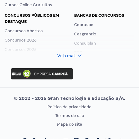
Cursos Online Gratuitos
CONCURSOS PÚBLICOS EM
BANCAS DE CONCURSOS
DESTAQUE
Cebraspe
Concursos Abertos
Cesgranrio
Concursos 2026
Consulplan
Concursos 2025
FCC
Veja mais
Concurso Nacional Unificado
FGV
Concurso Ibama
Idecan
Concurso MPU
Selecon
Editais publicados
Uniase
© 2012 - 2026 Gran Tecnologia e Educação S/A.
Vunesp
Política de privacidade
CONCURSOS POR PROFISSÃO
EXAME DE ORDEM
Termos de uso
Concursos Administrativos
OAB
Mapa do site
Concursos Educação
Prova OAB
Concursos Fiscais
Calendário OAB