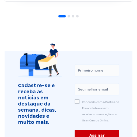
Cadastre-se e
receba as
notícias em
Concordo com a Política de
destaque da
Privacidade e aceito
semana, dicas,
receber comunicações do
novidades e
Gran Cursos Online.
muito mais.