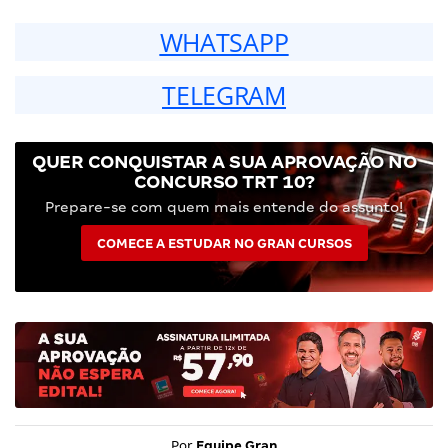
WHATSAPP
TELEGRAM
QUER CONQUISTAR A SUA APROVAÇÃO NO
CONCURSO TRT 10?
Prepare-se com quem mais entende do assunto!
COMECE A ESTUDAR NO GRAN CURSOS
Por
Equipe Gran