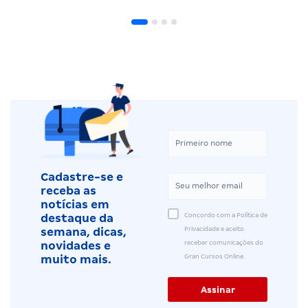
Cadastre-se e
receba as
notícias em
Concordo com a Política de
destaque da
Privacidade e aceito
semana, dicas,
receber comunicações do
novidades e
Gran Cursos Online.
muito mais.