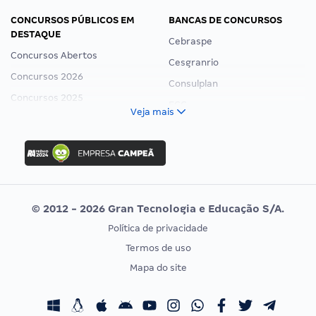
CONCURSOS PÚBLICOS EM
BANCAS DE CONCURSOS
DESTAQUE
Cebraspe
Concursos Abertos
Cesgranrio
Concursos 2026
Consulplan
Concursos 2025
FCC
Veja mais
Concurso Nacional Unificado
FGV
Concurso Ibama
Idecan
Concurso MPU
Selecon
Editais publicados
Uniase
© 2012 - 2026 Gran Tecnologia e Educação S/A.
Vunesp
Política de privacidade
CONCURSOS POR PROFISSÃO
EXAME DE ORDEM
Termos de uso
Concursos Administrativos
OAB
Mapa do site
Concursos Educação
Prova OAB
Concursos Fiscais
Calendário OAB