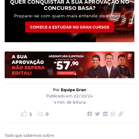
QUER CONQUISTAR A SUA APROVAÇÃO NO
CONCURSO BASA?
Prepare-se com quem mais entende do assunto!
COMECE A ESTUDAR NO GRAN CURSOS
Por
Equipe Gran
Publicado em
22/10/24
4 min. de leitura
1
0
Tudo que sabemos sobre: