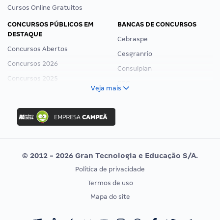
Cursos Online Gratuitos
CONCURSOS PÚBLICOS EM
BANCAS DE CONCURSOS
DESTAQUE
Cebraspe
Concursos Abertos
Cesgranrio
Concursos 2026
Consulplan
Concursos 2025
FCC
Veja mais
Concurso Nacional Unificado
FGV
Concurso Ibama
Idecan
Concurso MPU
Selecon
Editais publicados
Uniase
© 2012 - 2026 Gran Tecnologia e Educação S/A.
Vunesp
Política de privacidade
CONCURSOS POR PROFISSÃO
EXAME DE ORDEM
Termos de uso
Concursos Administrativos
OAB
Mapa do site
Concursos Educação
Prova OAB
Concursos Fiscais
Calendário OAB