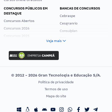
CONCURSOS PÚBLICOS EM
BANCAS DE CONCURSOS
DESTAQUE
Cebraspe
Concursos Abertos
Cesgranrio
Concursos 2026
Consulplan
Concursos 2025
FCC
Veja mais
Concurso Nacional Unificado
FGV
Concurso Ibama
Idecan
Concurso MPU
Selecon
Editais publicados
Uniase
© 2012 - 2026 Gran Tecnologia e Educação S/A.
Vunesp
Política de privacidade
CONCURSOS POR PROFISSÃO
EXAME DE ORDEM
Termos de uso
Concursos Administrativos
OAB
Mapa do site
Concursos Educação
Prova OAB
Concursos Fiscais
Calendário OAB