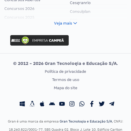
Cesgranrio
Concursos 2026
Consulplan
Concursos 2025
FCC
Veja mais
Concurso Nacional Unificado
FGV
Concurso Ibama
Idecan
Concurso MPU
Selecon
Editais publicados
Uniase
© 2012 - 2026 Gran Tecnologia e Educação S/A.
Vunesp
Política de privacidade
CONCURSOS POR PROFISSÃO
EXAME DE ORDEM
Termos de uso
Concursos Administrativos
OAB
Mapa do site
Concursos Educação
Prova OAB
Concursos Fiscais
Calendário OAB
Concursos Jurídicos
Questões OAB
Concursos Militares
Recursos OAB
Gran é uma marca da empresa
Gran Tecnologia e Educação S/A
, CNPJ:
Concursos Policiais
Exame de Ordem
18.260.822/0001-77, SBS Quadra 02, Bloco J, Lote 10, Edifício Carlton