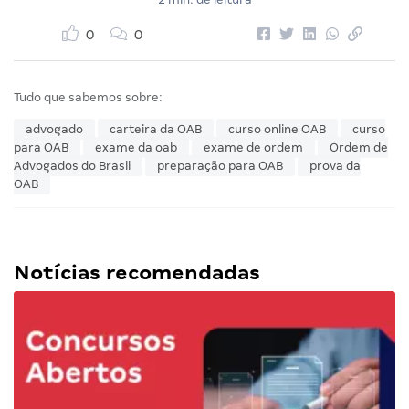
0
0
Tudo que sabemos sobre:
advogado
carteira da OAB
curso online OAB
curso
para OAB
exame da oab
exame de ordem
Ordem de
Advogados do Brasil
preparação para OAB
prova da
OAB
Notícias recomendadas