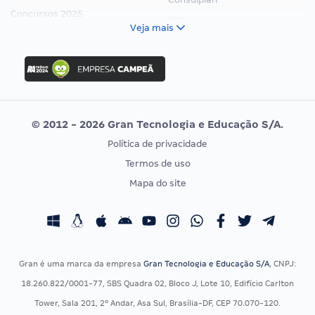
Concursos 2025
FCC
Veja mais
Concurso Nacional Unificado
FGV
Concurso Ibama
Idecan
Concurso MPU
Selecon
Editais publicados
Uniase
© 2012 - 2026 Gran Tecnologia e Educação S/A.
Vunesp
Política de privacidade
CONCURSOS POR PROFISSÃO
EXAME DE ORDEM
Termos de uso
Concursos Administrativos
OAB
Mapa do site
Concursos Educação
Prova OAB
Concursos Fiscais
Calendário OAB
Concursos Jurídicos
Questões OAB
Concursos Militares
Recursos OAB
Gran é uma marca da empresa
Gran Tecnologia e Educação S/A
, CNPJ:
Concursos Policiais
Exame de Ordem
18.260.822/0001-77, SBS Quadra 02, Bloco J, Lote 10, Edifício Carlton
Concursos Saúde
Tower, Sala 201, 2º Andar, Asa Sul, Brasília-DF, CEP 70.070-120.