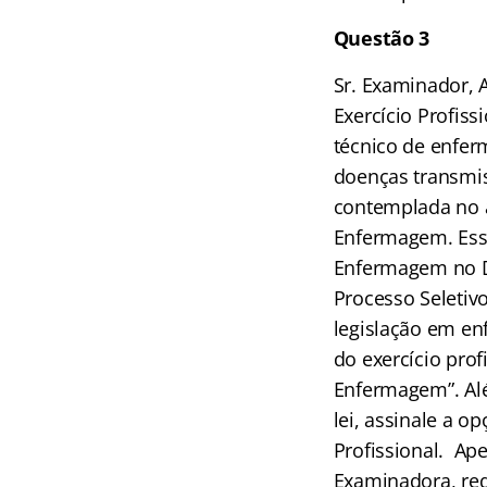
Questão 3
Sr. Examinador, A
Exercício Profiss
técnico de enfer
doenças transmis
contemplada no ar
Enfermagem. Essa
Enfermagem no Dec
Processo Seletivo
legislação em en
do exercício pro
Enfermagem”. Alé
lei, assinale a op
Profissional. Ap
Examinadora, req