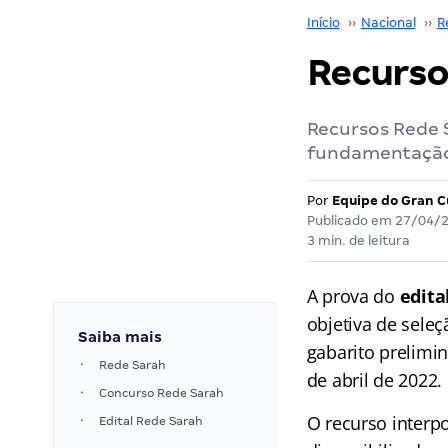
Início
››
Nacional
››
R
Recurso
Recursos Rede S
fundamentação 
Por
Equipe do Gran C
Publicado em
27/04/
3 min. de leitura
A prova do
edita
objetiva de sele
Saiba mais
gabarito prelimin
Rede Sarah
de abril de 2022.
Concurso Rede Sarah
O recurso interpo
Edital Rede Sarah