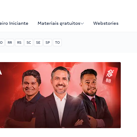
iro Iniciante
Materiais gratuitos
Webstories
O
RR
RS
SC
SE
SP
TO