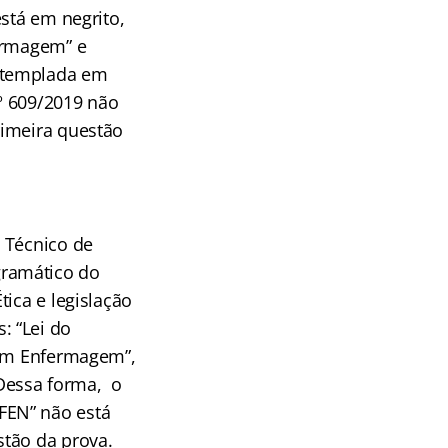
stá em negrito,
fermagem” e
ontemplada em
º 609/2019 não
rimeira questão
 Técnico de
gramático do
ica e legislação
: “Lei do
 em Enfermagem”,
Dessa forma, o
FEN” não está
stão da prova.