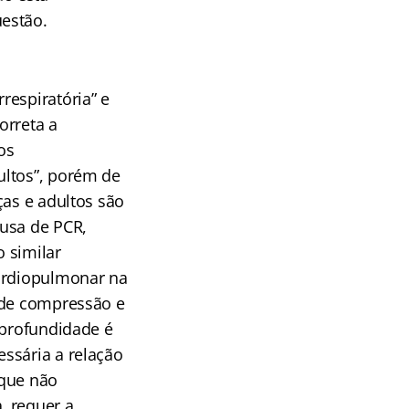
estão.
respiratória” e
orreta a
os
ultos”, porém de
ças e adultos são
ausa de PCR,
 similar
cardiopulmonar na
 de compressão e
 profundidade é
ssária a relação
 que não
, requer a