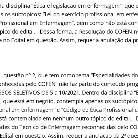
a disciplina “Ética e legislação em enfermagem”, que e
 os subtópicos: “Lei do exercício profissional em en
a Profissional em Enfermagem”, bem como não está c
pico do edital. Dessa forma, a Resolução do COFEN n
 no Edital em questão. Assim, requer a anulação da p
a questão nº 2, que tem como tema “Especialidades do
nhecidas pelo COFEN” não faz parte do conteúdo pro
SOS SELETIVOS OS 5 a 10/2021. Dentro da disciplina “Ét
que está em negrito, contempla apenas os subtópicos
sional em enfermagem” e “Código de Ética Profissional
tá contemplada em nenhum outro tópico do edital. 
dades do Técnico de Enfermagem reconhecidas pelo CO
dital em questão. Assim, requer a anulação da 2ª que