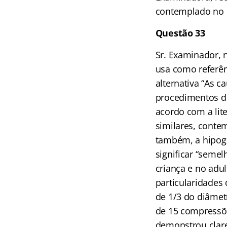
contemplado no e
Questão 33
Sr. Examinador, 
usa como referên
alternativa “As c
procedimentos de
acordo com a lit
similares, conte
também, a hipogl
significar “seme
criança e no adu
particularidades
de 1/3 do diâmet
de 15 compressõe
demonstrou clare