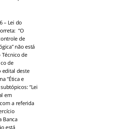
6 – Lei do
correta: “O
controle de
ógica” não está
o Técnico de
ico de
 edital deste
na “Ética e
subtópicos: “Lei
al em
com a referida
ercício
ta Banca
ão está