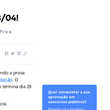
8/04!
fira a
sendo a prova
itação
. O
h termina dia 28
Quer conquistar a sua
aprovação em
concursos públicos?
link
Prepare-se com quem