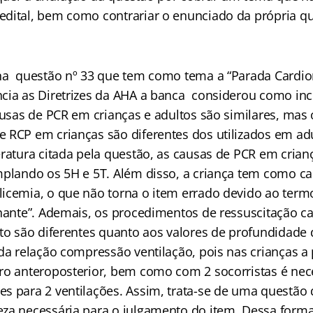
dital, bem como contrariar o enunciado da própria qu
na questão nº 33 que tem como tema a “Parada Cardior
cia as Diretrizes da AHA a banca considerou como inc
ausas de PCR em crianças e adultos são similares, mas 
 RCP em crianças são diferentes dos utilizados em ad
eratura citada pela questão, as causas de PCR em crian
mplando os 5H e 5T. Além disso, a criança tem como c
icemia, o que não torna o item errado devido ao termo
lhante”. Ademais, os procedimentos de ressuscitação 
lto são diferentes quanto aos valores de profundidade
 da relação compressão ventilação, pois nas crianças a
ro anteroposterior, bem como com 2 socorristas é nece
s para 2 ventilações. Assim, trata-se de uma questão
za necessária para o julgamento do item. Dessa forma