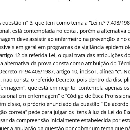
 questão n° 3, que tem como tema a “Lei n.º 7.498/198
ional, está contemplada no edital, porém a alternativa 
magem deve assistir ao enfermeiro na prevenção e no 
síveis em geral em programas de vigilância epidemiol
tigo 12 da referida Lei, o qual trata das atribuições d
 alternativa da prova consta como atribuição do Técn
reto nº 94.406/1987, artigo 10, inciso I, alínea “c”. No
, não consta o referido Decreto, pois dentro da discipli
fermagem”, que está em negrito, contempla apenas os 
fissional em enfermagem” e “Código de Ética Profission
m disso, o próprio enunciado da questão “ De acordo 
ção correta” pede para julgar os itens à luz da Lei do Ex
esar da compreensão inicialmente estabelecida por es
uer a anulação da questão por cobrar um tema que n