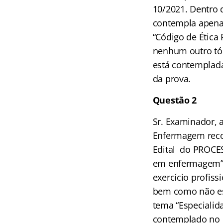
10/2021. Dentro d
contempla apenas
“Código de Étic
nenhum outro tó
está contemplada
da prova.
Questão 2
Sr. Examinador, 
Enfermagem reco
Edital do PROCES
em enfermagem”, 
exercício profis
bem como não es
tema “Especiali
contemplado no E