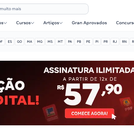
os
Cursos
Artigos
Gran Aprovados
Concurse
DF
ES
GO
MA
MG
MS
MT
PA
PB
PE
PI
PR
RJ
RN
R