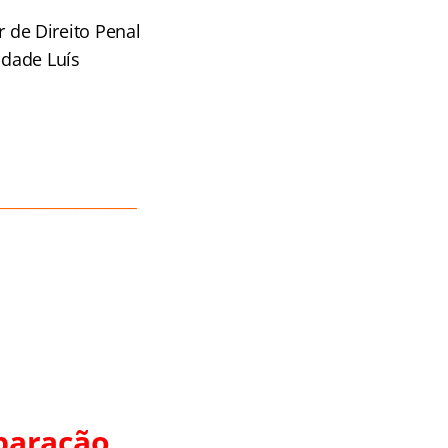
 de Direito Penal
ldade Luís
__________________
paração