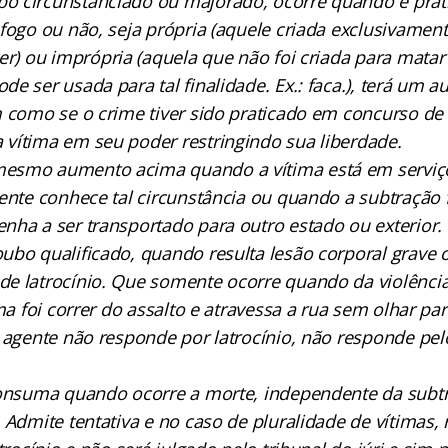
o circunstanciado ou majorado, ocorre quando é prat
 fogo ou não, seja
própria
(aquele criada exclusivamente
ver) ou
imprópria
(aquela que não foi criada para matar 
e ser usada para tal finalidade. Ex.: faca.), terá um
m como se o crime tiver sido praticado em concurso de
vítima em seu poder restringindo sua liberdade.
esmo aumento acima quando a vítima está em serviço
ente conhece tal circunstância ou quando a subtração 
nha a ser transportado para outro estado ou exterior.
ubo qualificado, quando resulta lesão corporal grave 
e latrocínio. Que somente ocorre quando da violência
ima foi correr do assalto e atravessa a rua sem olhar pa
o agente não responde por latrocínio, não responde pel
consuma quando ocorre a morte, independente da subtr
. Admite tentativa e no caso de pluralidade de vítimas