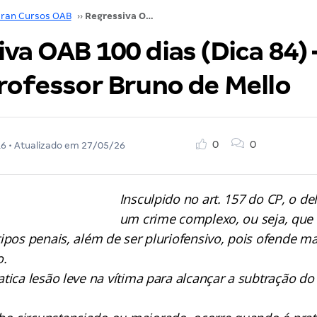
ran Cursos OAB
››
Regressiva OAB 100 dias (Dica 84) – Direito Penal: Professor Bruno de Mello
va OAB 100 dias (Dica 84) 
Professor Bruno de Mello
0
0
16
• Atualizado em
27/05/26
Insculpido no art. 157 do CP, o de
um crime complexo, ou seja, que 
tipos penais, além de ser pluriofensivo, pois ofende 
o.
tica lesão leve na vítima para alcançar a subtração do