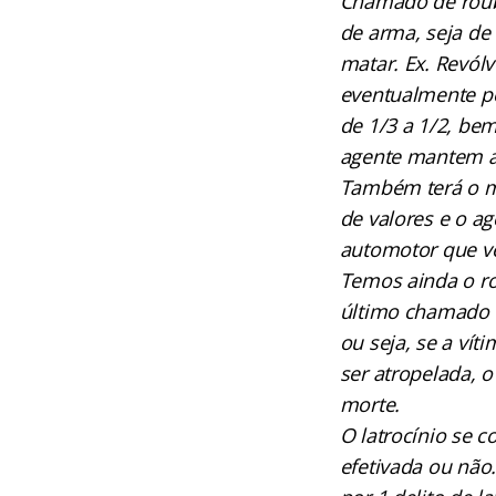
Chamado de roub
de arma, seja de
matar. Ex. Revól
eventualmente pod
de 1/3 a 1/2, be
agente mantem a 
Também terá o m
de valores e o ag
automotor que ve
Temos ainda o ro
último chamado d
ou seja, se a vít
ser atropelada, 
morte.
O latrocínio se 
efetivada ou não