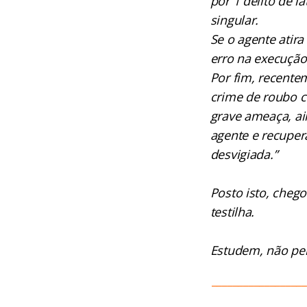
por 1 delito de l
singular.
Se o agente atira
erro na execução
Por fim, recente
crime de roubo 
grave ameaça, ai
agente e recuper
desvigiada.”
Posto isto, cheg
testilha.
Estudem, não pe
__________________