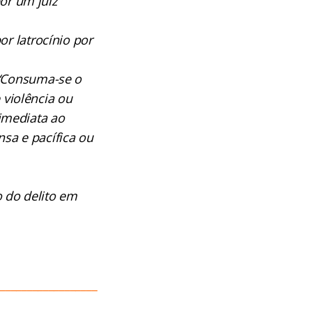
por um juiz
or latrocínio por
“Consuma-se o
violência ou
imediata ao
sa e pacífica ou
 do delito em
___________________