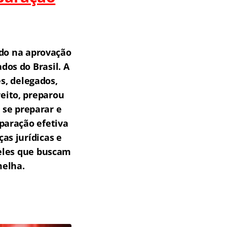
do na aprovação
os do Brasil.
A
s, delegados,
reito, preparou
 se preparar e
paração efetiva
as jurídicas e
ueles que buscam
melha.