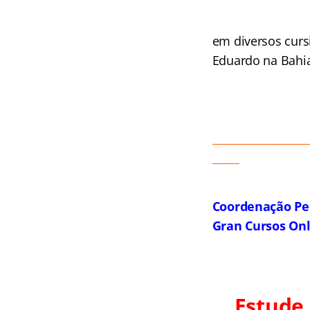
em diversos curs
Eduardo na Bahia
__________________
_____
Coordenação Pe
Gran Cursos On
Estude