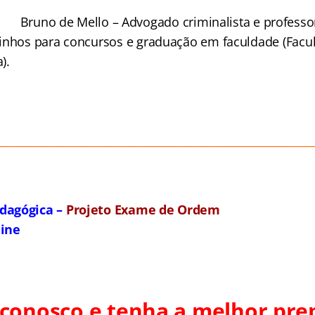
Bruno de Mello –
Advogado criminalista e professor
inhos para concursos e graduação em faculdade (Facu
).
__________________________________________________________
dagógica –
Projeto Exame de Ordem
line
 conosco e tenha a melhor pre