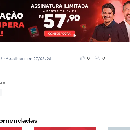
0
0
16
• Atualizado em
27/05/26
bre:
ecomendadas