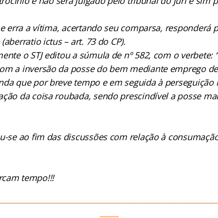
atrocínio e não será julgado pelo tribunal do júri e sim 
 e erra a vítima, acertando seu comparsa, responderá p
 (
aberratio ictus
– art. 73 do CP).
mente o STJ editou a súmula de nº 582, com o verbete:
com a inversão da posse do bem mediante emprego de 
nda que por breve tempo e em seguida à perseguição 
ação da coisa roubada, sendo prescindível a posse man
ou-se ao fim das discussões com relação à consumação
rcam tempo!!!
_________________________________________________________
_____