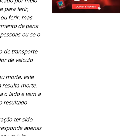
icado por meio
 para ferir,
ou ferir, mas
 aumento de pena
 pessoas ou se o
 de transporte
for de veículo
ou morte, este
 resulta morte,
ra o lado e vem a
o resultado
ação ter sido
, responde apenas