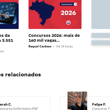
os da
Concursos 2026: mais de
 3.551
160 mil vagas…
Raquel Cardoso
•
Há 19 horas
ril
 relacionados
arah C.
Felipe F.
oncurso Enfermeiro PSF
Concurso T