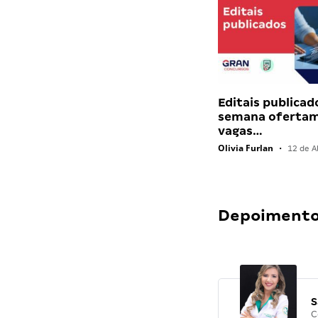
Editais publicad
semana ofertam
vagas…
Olivia Furlan
•
12 de Ab
Depoimentos
S
C