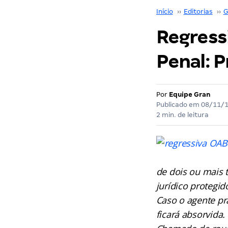
Início
››
Editorias
››
G
Regressi
Penal: 
Por
Equipe Gran
Publicado em
08/11/
2 min. de leitura
de dois ou mais 
jurídico protegid
Caso o agente pra
ficará absorvida.