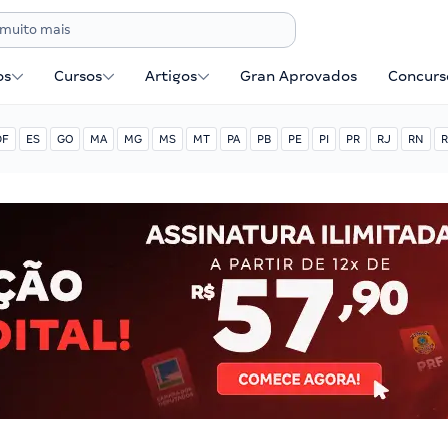
os
Cursos
Artigos
Gran Aprovados
Concurse
DF
ES
GO
MA
MG
MS
MT
PA
PB
PE
PI
PR
RJ
RN
R