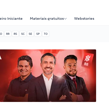
iro Iniciante
Materiais gratuitos
Webstories
O
RR
RS
SC
SE
SP
TO