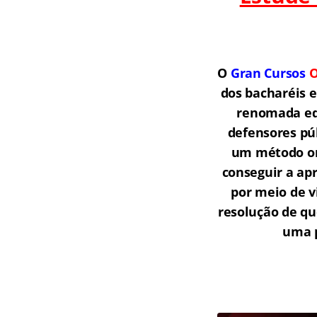
O
Gran Cursos
O
dos bacharéis 
renomada equ
defensores púb
um método onl
conseguir a ap
por meio de v
resolução de qu
uma p