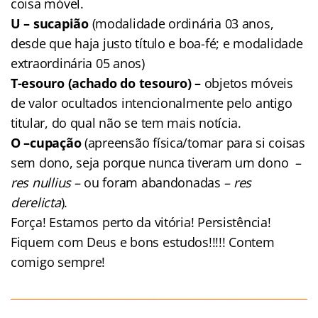
coisa móvel.
U – sucapião
(modalidade ordinária 03 anos,
desde que haja justo título e boa-fé; e modalidade
extraordinária 05 anos)
T-esouro (achado do tesouro) –
objetos móveis
de valor ocultados intencionalmente pelo antigo
titular, do qual não se tem mais notícia.
O –cupação
(apreensão física/tomar para si coisas
sem dono, seja porque nunca tiveram um dono –
res nullius
– ou foram abandonadas –
res
derelicta
).
Força! Estamos perto da vitória! Persistência!
Fiquem com Deus e bons estudos!!!!! Contem
comigo sempre!
______________________________________________________
__________________________