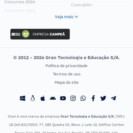
Concursos 2026
Consulplan
Concursos 2025
FCC
Veja mais
Concurso Nacional Unificado
FGV
Concurso Ibama
Idecan
Concurso MPU
Selecon
Editais publicados
Uniase
© 2012 - 2026 Gran Tecnologia e Educação S/A.
Vunesp
Política de privacidade
CONCURSOS POR PROFISSÃO
EXAME DE ORDEM
Termos de uso
Concursos Administrativos
OAB
Mapa do site
Concursos Educação
Prova OAB
Concursos Fiscais
Calendário OAB
Concursos Jurídicos
Questões OAB
Concursos Militares
Recursos OAB
Gran é uma marca da empresa
Gran Tecnologia e Educação S/A
, CNPJ:
Concursos Policiais
Exame de Ordem
18.260.822/0001-77, SBS Quadra 02, Bloco J, Lote 10, Edifício Carlton
Concursos Saúde