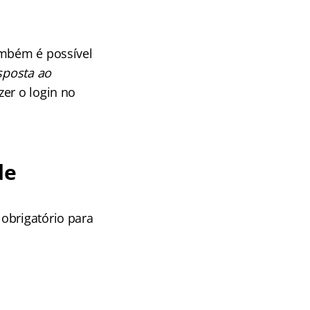
ambém é possível
sposta ao
azer o login no
de
obrigatório para