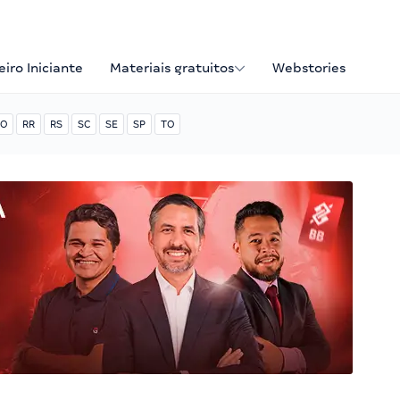
iro Iniciante
Materiais gratuitos
Webstories
O
RR
RS
SC
SE
SP
TO