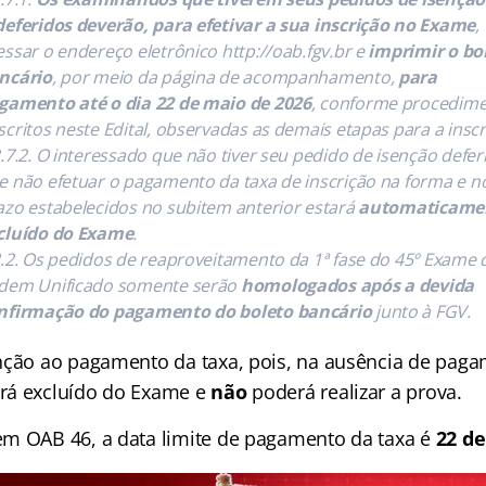
deferidos deverão, para efetivar a sua inscrição no Exame
,
essar o endereço eletrônico http://oab.fgv.br e
imprimir o bo
ncário
, por meio da página de acompanhamento,
para
gamento até o dia 22 de maio de 2026
, conforme procedim
scritos neste Edital, observadas as demais etapas para a inscr
2.7.2. O interessado que não tiver seu pedido de isenção defer
e não efetuar o pagamento da taxa de inscrição na forma e n
azo estabelecidos no subitem anterior estará
automaticame
cluído do Exame
.
3.2. Os pedidos de reaproveitamento da 1ª fase do 45º Exame 
dem Unificado somente serão
homologados após a devida
nfirmação do pagamento do boleto bancário
junto à FGV.
nção ao pagamento da taxa, pois, na ausência de paga
rá excluído do Exame e
não
poderá realizar a prova.
m OAB 46, a data limite de pagamento da taxa é
22 de