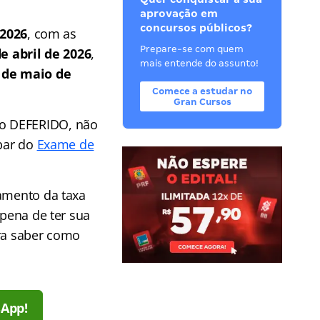
aprovação em
concursos públicos?
 2026
, com as
Prepare-se com quem
de abril de 2026
,
mais entende do assunto!
 de maio de
Comece a estudar no
Gran Cursos
mo DEFERIDO, não
ipar do
Exame de
gamento da taxa
 pena de ter sua
ara saber como
sApp!