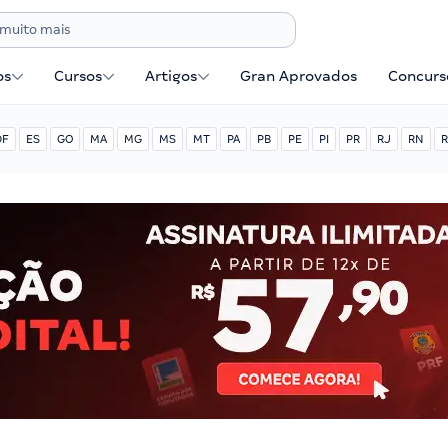
os
Cursos
Artigos
Gran Aprovados
Concurse
DF
ES
GO
MA
MG
MS
MT
PA
PB
PE
PI
PR
RJ
RN
R