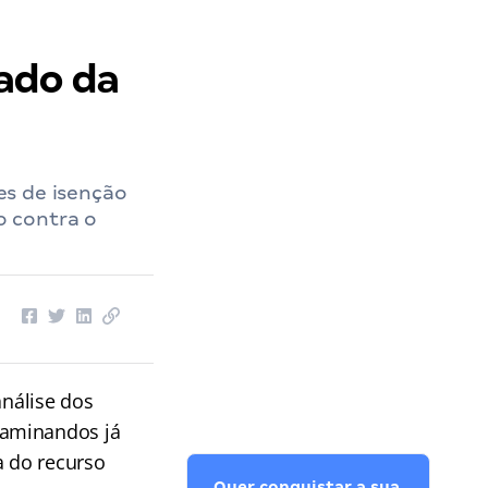
ado da
ões de isenção
o contra o
análise dos
xaminandos já
a do recurso
Quer conquistar a sua