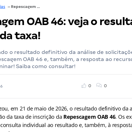
ias
››
Repescagem OAB 46: veja o resultado da isenção da taxa!
gem OAB 46: veja o result
da taxa!
ado o resultado definitivo da análise de solicitaç
escagem OAB 46 e, também, a resposta ao recurs
minar! Saiba como consultar!
0
0
26
zou, em 21 de maio de 2026, o resultado definitivo da 
ão da taxa de inscrição da
Repescagem OAB 46
. Os e
 consulta individual ao resultado e, também, à respost