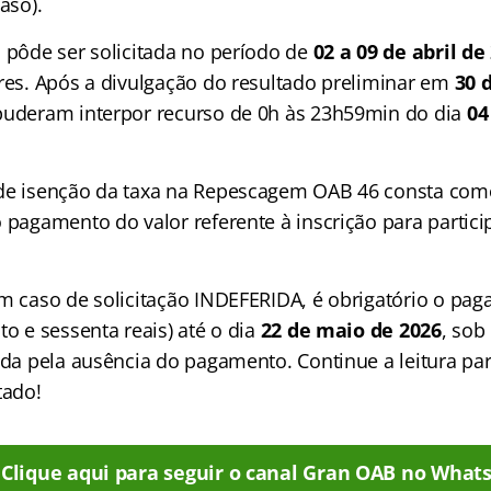
aso).
a pôde ser solicitada no período de
02 a 09 de abril de
ares. Após a divulgação do resultado preliminar em
30 
puderam interpor recurso de 0h às 23h59min do dia
04
 de isenção da taxa na Repescagem OAB 46 consta co
o pagamento do valor referente à inscrição para partic
em caso de solicitação INDEFERIDA, é obrigatório o pa
to e sessenta reais) até o dia
22 de maio de 2026
, sob
rida pela ausência do pagamento. Continue a leitura p
tado!
Clique aqui para seguir o canal Gran OAB no What