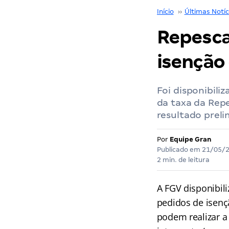
Início
››
Últimas Notíc
Repesca
isenção 
Foi disponibiliz
da taxa da Rep
resultado preli
Por
Equipe Gran
Publicado em
21/05/
2 min. de leitura
A FGV disponibili
pedidos de isenç
podem realizar a