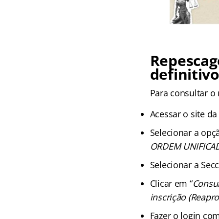
Repescag
definitiv
Para consultar o 
Acessar o site da 
Selecionar a opç
ORDEM UNIFICA
Selecionar a Secc
Clicar em “
Consul
inscrição (Reapr
Fazer o login co