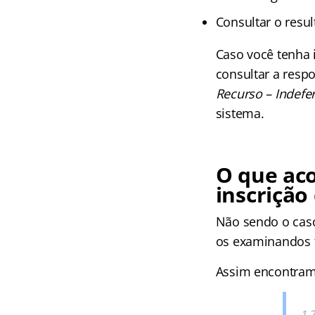
Consultar o resul
Caso você tenha 
consultar a respo
Recurso – Indefe
sistema.
O que aco
inscriçã
Não sendo o caso
os examinandos 
Assim encontramo
1.2