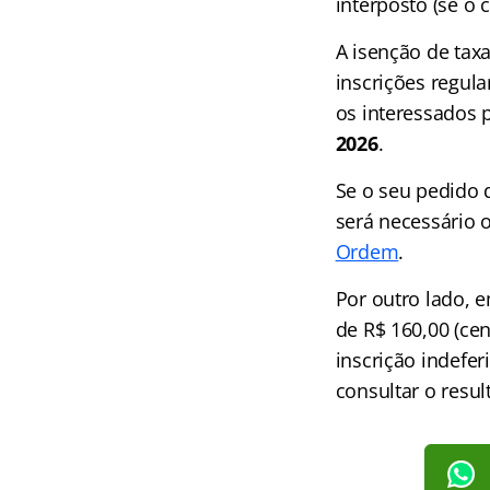
interposto (se o c
A isenção de tax
inscrições regul
os interessados 
2026
.
Se o seu pedido
será necessário 
Ordem
.
Por outro lado, 
de R$ 160,00 (cen
inscrição indefe
consultar o resul