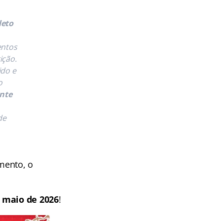
leto
entos
ição.
ido e
o
nte
de
mento, o
 maio de 2026
!