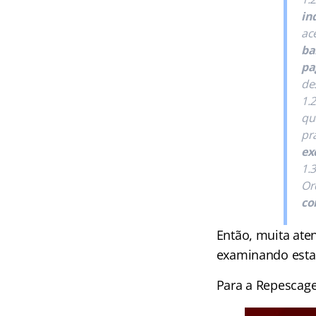
in
ac
ba
pa
de
1.
qu
pr
ex
1.
Or
co
Então, muita ate
examinando esta
Para a Repescage