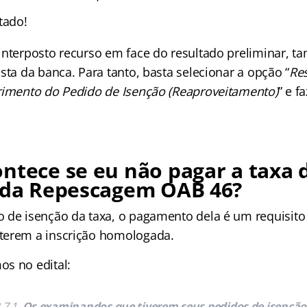
tado!
interposto recurso em face do resultado preliminar, t
sta da banca. Para tanto, basta selecionar a opção “
Re
rimento do Pedido de Isenção (Reaproveitamento)
” e f
ntece se eu não pagar a taxa 
o da Repescagem OAB 46?
 de isenção da taxa, o pagamento dela é um requisito 
terem a inscrição homologada.
s no edital:
.7.1.
Os examinandos que tiverem seus pedidos de isenção