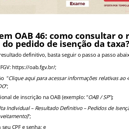
em OAB 46: como consultar o 
o do pedido de isenção da taxa
resultado definitivo, basta seguir o passo a passo abai
FGV: https://oab.fgv.br/;
ão “
Clique aqui para acessar informações relativas ao
DO
“;
ional de inscrição na OAB (exemplo: “
OAB / SP
“);
ta Individual – Resultado Definitivo – Pedidos de Isenç
oveitamento)
“;
m seu CPF e senha; e