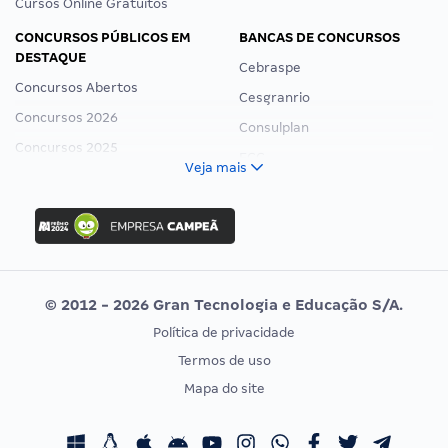
Cursos Online Gratuitos
CONCURSOS PÚBLICOS EM
BANCAS DE CONCURSOS
DESTAQUE
Cebraspe
Concursos Abertos
Cesgranrio
Concursos 2026
Consulplan
Concursos 2025
FCC
Veja mais
Concurso Nacional Unificado
FGV
Concurso Ibama
Idecan
Concurso MPU
Selecon
Editais publicados
Uniase
© 2012 - 2026 Gran Tecnologia e Educação S/A.
Vunesp
Política de privacidade
CONCURSOS POR PROFISSÃO
EXAME DE ORDEM
Termos de uso
Concursos Administrativos
OAB
Mapa do site
Concursos Educação
Prova OAB
Concursos Fiscais
Calendário OAB