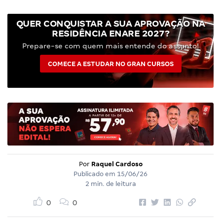
QUER CONQUISTAR A SUA APROVAÇÃO NA
RESIDÊNCIA ENARE 2027?
Prepare-se com quem mais entende do assunto!
COMECE A ESTUDAR NO GRAN CURSOS
Por
Raquel Cardoso
Publicado em
15/06/26
2 min. de leitura
0
0