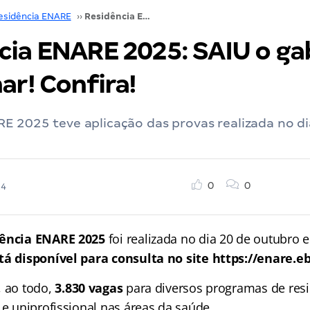
esidência ENARE
››
Residência ENARE 2025: SAIU o gabarito preliminar! Confira!
cia ENARE 2025: SAIU o ga
ar! Confira!
E 2025 teve aplicação das provas realizada no di
0
0
24
ência ENARE 2025
foi realizada no dia 20 de outubro 
tá disponível para consulta no site https://enare.eb
, ao todo,
3.830 vagas
para diversos programas de res
 e uniprofissional nas áreas da saúde.