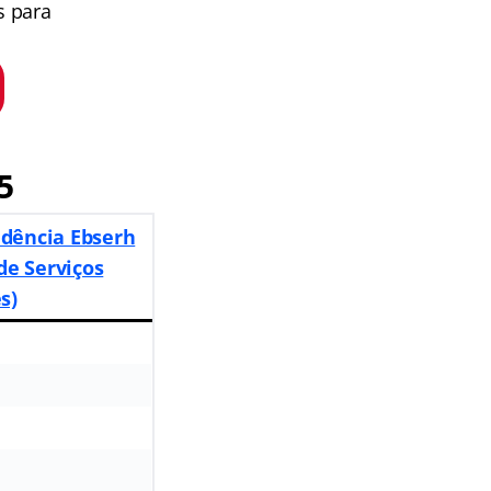
s para
5
dência Ebserh
de Serviços
s)