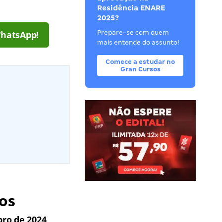
Residência ENARE
2025?
WhatsApp!
Prepare-se com quem
mais entende do assunto!
Comece a estudar no
Gran Cursos
sos
bro de 2024