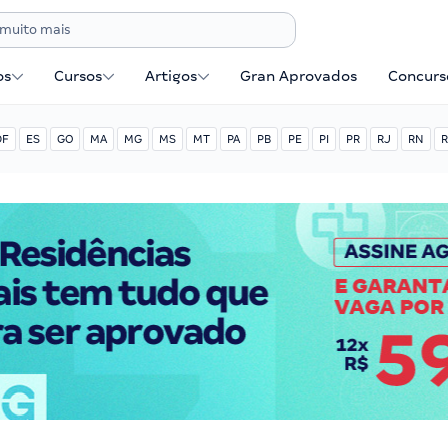
os
Cursos
Artigos
Gran Aprovados
Concurse
DF
ES
GO
MA
MG
MS
MT
PA
PB
PE
PI
PR
RJ
RN
R