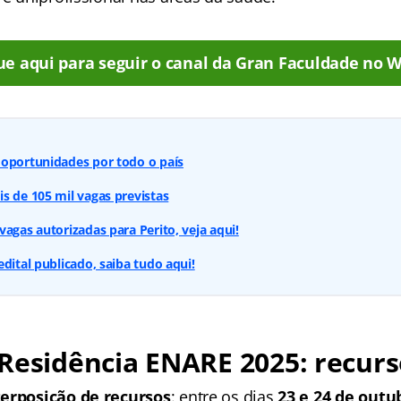
ue aqui para seguir o canal da Gran Faculdade no 
 oportunidades por todo o país
s de 105 mil vagas previstas
vagas autorizadas para Perito, veja aqui!
dital publicado, saiba tudo aqui!
Residência ENARE 2025
: recur
terposição de recursos
: entre os dias
23 e 24 de outu