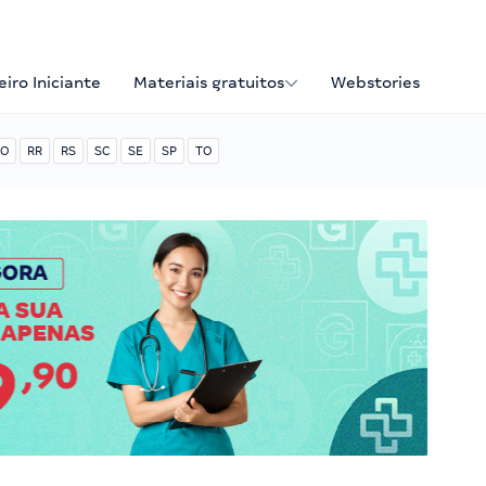
iro Iniciante
Materiais gratuitos
Webstories
O
RR
RS
SC
SE
SP
TO