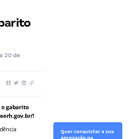
barito
a 20 de
e
o gabarito
serh.gov.br/!
idência
Quer conquistar a sua
aprovação na