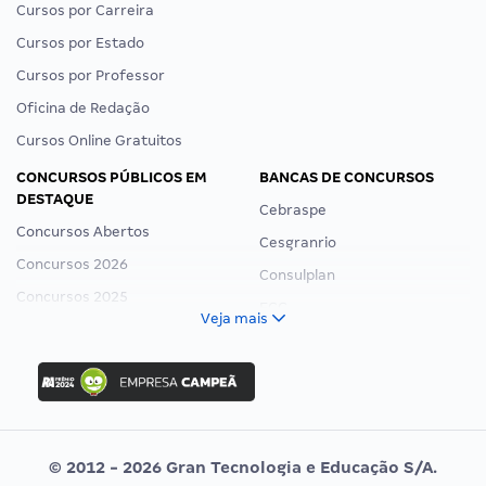
Cursos por Carreira
Cursos por Estado
Cursos por Professor
Oficina de Redação
Cursos Online Gratuitos
CONCURSOS PÚBLICOS EM
BANCAS DE CONCURSOS
DESTAQUE
Cebraspe
Concursos Abertos
Cesgranrio
Concursos 2026
Consulplan
Concursos 2025
FCC
Veja mais
Concurso Nacional Unificado
FGV
Concurso Ibama
Idecan
Concurso MPU
Selecon
Editais publicados
Uniase
© 2012 - 2026 Gran Tecnologia e Educação S/A.
Vunesp