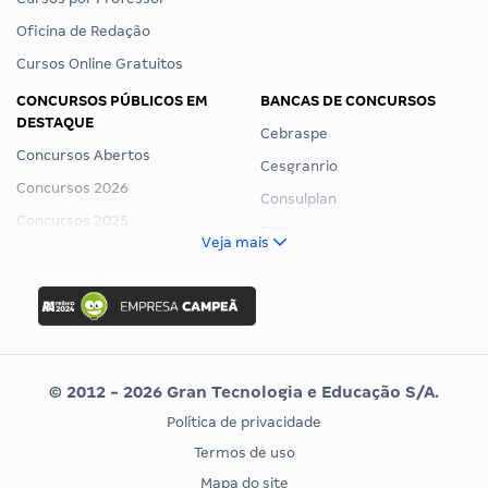
Oficina de Redação
Cursos Online Gratuitos
CONCURSOS PÚBLICOS EM
BANCAS DE CONCURSOS
DESTAQUE
Cebraspe
Concursos Abertos
Cesgranrio
Concursos 2026
Consulplan
Concursos 2025
FCC
Veja mais
Concurso Nacional Unificado
FGV
Concurso Ibama
Idecan
Concurso MPU
Selecon
Editais publicados
Uniase
© 2012 - 2026 Gran Tecnologia e Educação S/A.
Vunesp
Política de privacidade
CONCURSOS POR PROFISSÃO
EXAME DE ORDEM
Termos de uso
Concursos Administrativos
OAB
Mapa do site