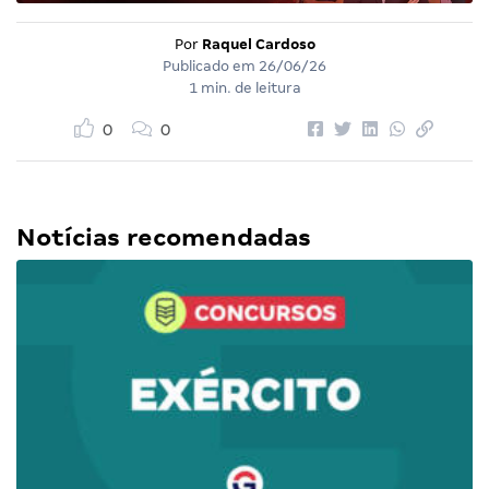
Por
Raquel Cardoso
Publicado em
26/06/26
1 min. de leitura
0
0
Notícias recomendadas