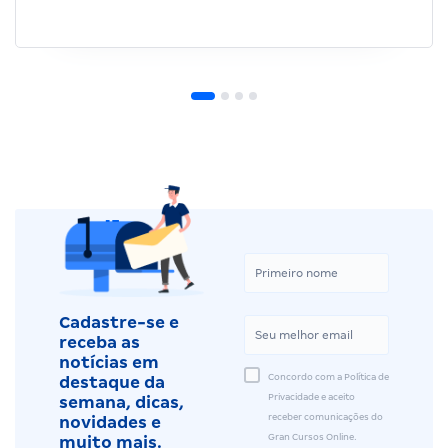
Cadastre-se e
receba as
notícias em
Concordo com a Política de
destaque da
Privacidade e aceito
semana, dicas,
receber comunicações do
novidades e
Gran Cursos Online.
muito mais.