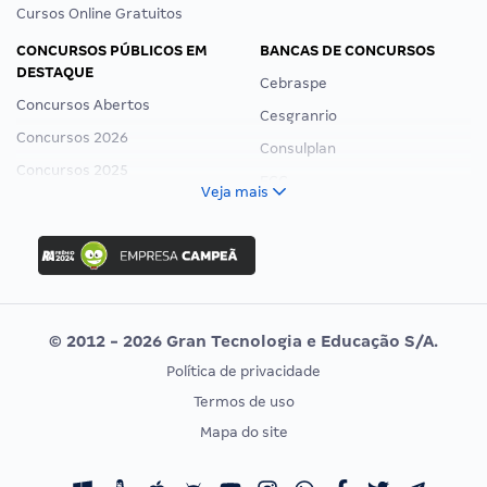
Cursos Online Gratuitos
CONCURSOS PÚBLICOS EM
BANCAS DE CONCURSOS
DESTAQUE
Cebraspe
Concursos Abertos
Cesgranrio
Concursos 2026
Consulplan
Concursos 2025
FCC
Veja mais
Concurso Nacional Unificado
FGV
Concurso Ibama
Idecan
Concurso MPU
Selecon
Editais publicados
Uniase
© 2012 - 2026 Gran Tecnologia e Educação S/A.
Vunesp
Política de privacidade
CONCURSOS POR PROFISSÃO
EXAME DE ORDEM
Termos de uso
Concursos Administrativos
OAB
Mapa do site
Concursos Educação
Prova OAB
Concursos Fiscais
Calendário OAB