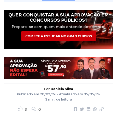
QUER CONQUISTAR A SUA APROVAÇÃO EM
CONCURSOS PÚBLICOS?
Prepare-se com quem mais entende do assunto!
COMECE A ESTUDAR NO GRAN CURSOS
Por
Daniela Silva
Publicado em
20/02/26
• Atualizado em
05/05/26
3 min. de leitura
3
0