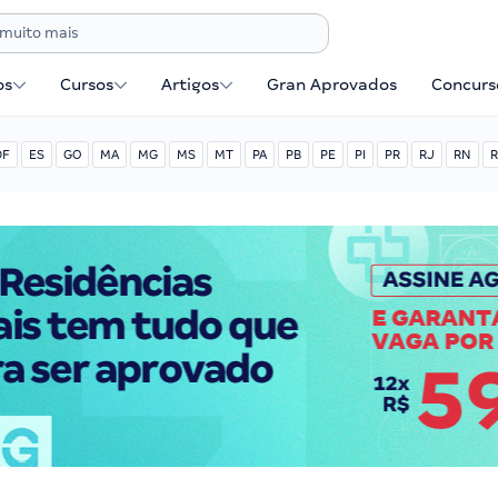
os
Cursos
Artigos
Gran Aprovados
Concurse
DF
ES
GO
MA
MG
MS
MT
PA
PB
PE
PI
PR
RJ
RN
R