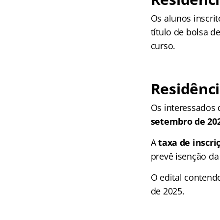
Os alunos inscri
título de bolsa 
curso.
Residênci
Os interessados d
setembro de 20
A
taxa de inscri
prevê isenção da 
O edital contend
de 2025.