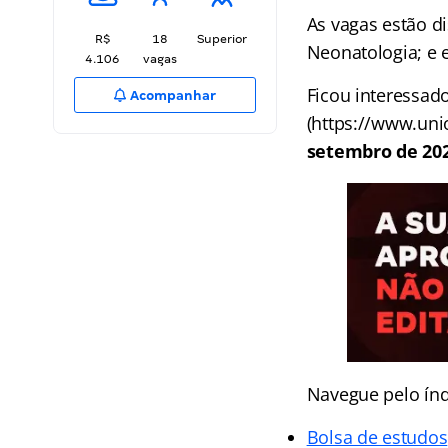
As vagas estão d
R$
18
Superior
Neonatologia; e e
4.106
vagas
Ficou interessado
Acompanhar
(https://www.unio
setembro de 202
Navegue pelo índ
Bolsa de estudos