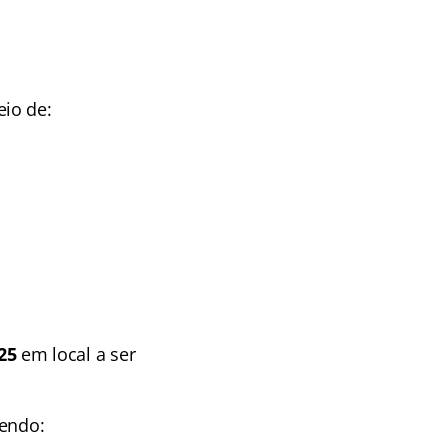
io de:
25
em local a ser
sendo: