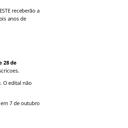
OESTE receberão a
ois anos de
e 28 de
cricoes.
 O edital não
o em 7 de outubro