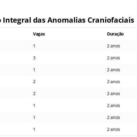
o Integral das Anomalias Craniofaciais
Vagas
Duração
1
2 anos
3
2 anos
1
2 anos
2
2 anos
2
2 anos
1
2 anos
1
2 anos
1
2 anos