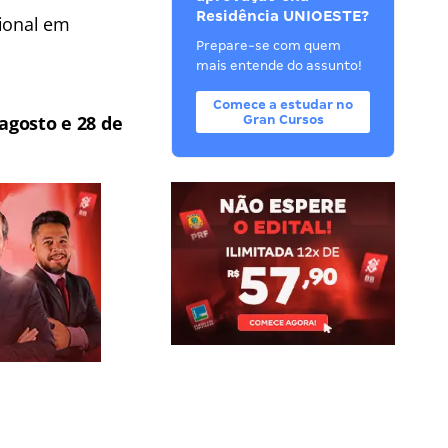
Residência UNIOESTE?
sional em
Prepare-se com quem
mais entende do assunto!
Comece a estudar no
 agosto e 28 de
Gran Cursos