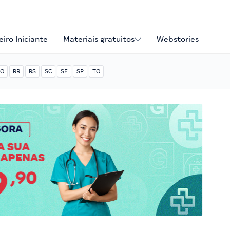
iro Iniciante
Materiais gratuitos
Webstories
O
RR
RS
SC
SE
SP
TO