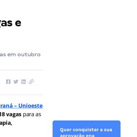
as e
ovas em outubro
araná – Unioeste
18 vagas
para as
apia,
Quer conquistar a sua
aprovação ena