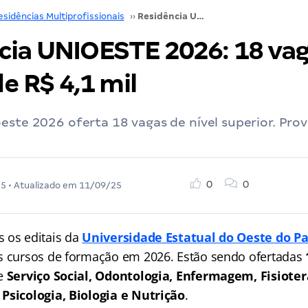
esidências Multiprofissionais
››
Residência UNIOESTE 2026: 18 vagas e iniciais de R$ 4,1 mil
cia UNIOESTE 2026: 18 vag
de R$ 4,1 mil
este 2026 oferta 18 vagas de nível superior. Pr
0
0
25
• Atualizado em
11/09/25
 os editais da
Universidade Estatual do Oeste do P
s cursos de formação em 2026. Estão sendo ofertadas
de
Serviço Social, Odontologia, Enfermagem, Fisioter
Psicologia, Biologia e Nutrição
.