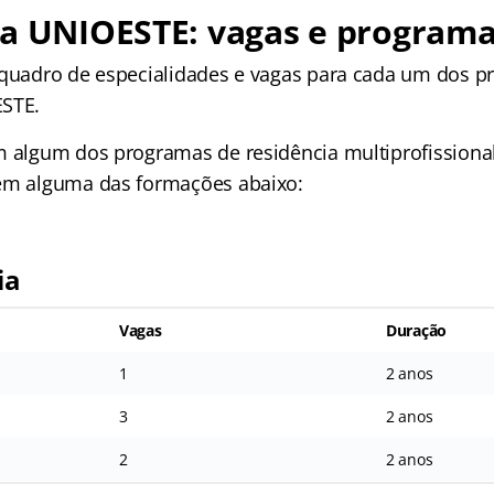
ia UNIOESTE: vagas e program
 quadro de especialidades e vagas para cada um dos 
ESTE.
m algum dos programas de residência multiprofissional
 em alguma das formações abaixo:
ia
Vagas
Duração
1
2 anos
3
2 anos
2
2 anos