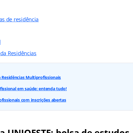
s de residência
l
ada Residências
 Residências Multiprofissionais
fissional em saúde: entenda tudo!
ofissionais com inscrições abertas
a UNIOESTE: bolsa de estudos