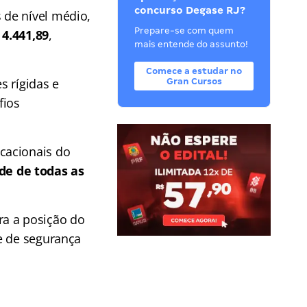
concurso Degase RJ?
 de nível médio,
Prepare-se com quem
 4.441,89
,
mais entende do assunto!
Comece a estudar no
s rígidas e
Gran Cursos
fios
cacionais do
e de todas as
ra a posição do
e de segurança