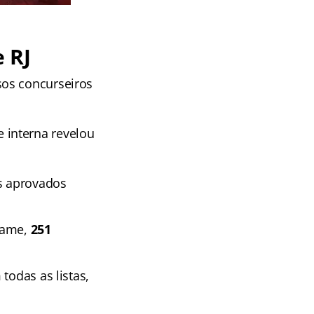
 RJ
sos concurseiros
 interna revelou
s aprovados
rtame,
251
todas as listas,
.