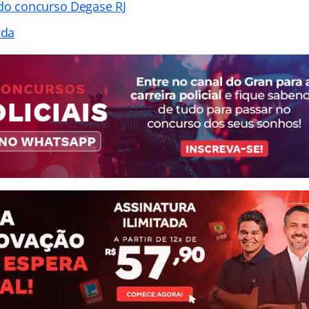
do concurso Degase RJ
ada