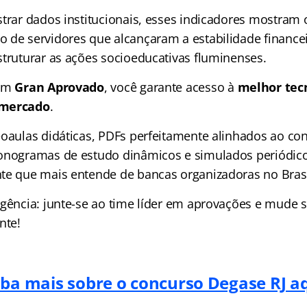
strar dados institucionais, esses indicadores mostram
 de servidores que alcançaram a estabilidade financei
struturar as ações socioeducativas fluminenses.
 um
Gran Aprovado
, você garante acesso à
melhor tec
 mercado
.
eoaulas didáticas, PDFs perfeitamente alinhados ao co
ronogramas de estudo dinâmicos e simulados periódic
te que mais entende de bancas organizadoras no Brasi
gência: junte-se ao time líder em aprovações e mude su
nte!
iba mais sobre o concurso Degase RJ aq