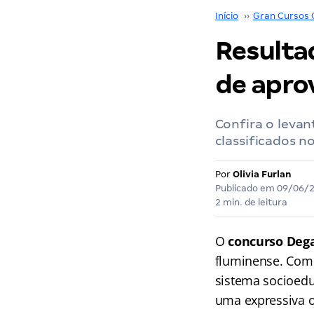
Início
››
Gran Cursos 
Resulta
de apro
Confira o leva
classificados n
Por
Olivia Furlan
Publicado em
09/06/
2 min. de leitura
O
concurso Dega
fluminense. Com 
sistema socioedu
uma expressiva o