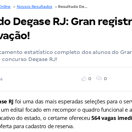
Online
››
Nossos Resultados
››
Resultado Degase RJ: Gran registra 44,5% de aprovação!
do Degase RJ: Gran regist
vação!
ntamento estatístico completo dos alunos do Gra
o concurso Degase RJ!
0
0
26
se RJ
foi uma das mais esperadas seleções para o ser
um edital focado em recompor o quadro funcional e a
cativo do estado, o certame ofereceu
564 vagas imed
ferta para cadastro de reserva.