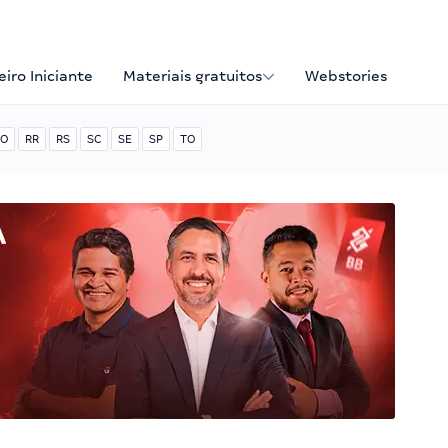
iro Iniciante
Materiais gratuitos
Webstories
O
RR
RS
SC
SE
SP
TO