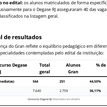
 no edital:
os alunos matriculados de forma específi
sivamente para o Degase RJ asseguraram 40 das vagas
assificados na listagem geral.
l de resultados
nça do Gran reflete o equilíbrio pedagógico em diferen
pecialidades contempladas pelo edital da instituição:
ncurso Degase
Total
Alunos
% de
J
geral
Gran
mediatas)
564
251
44,50%
7.640
2.759
36,11%
Concurso Degase RJ:
Resultados em detalhe