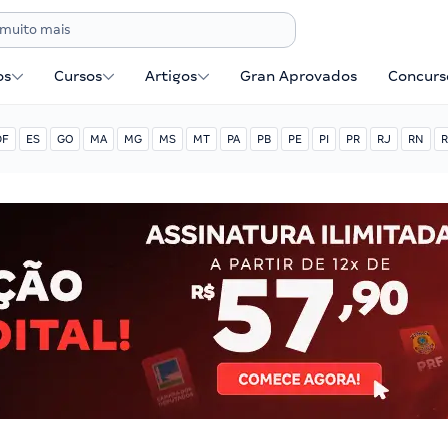
os
Cursos
Artigos
Gran Aprovados
Concurse
DF
ES
GO
MA
MG
MS
MT
PA
PB
PE
PI
PR
RJ
RN
R