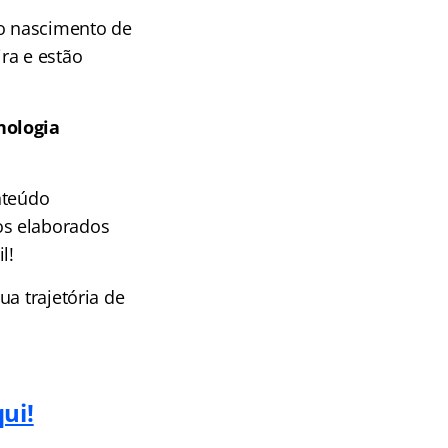
 o nascimento de
ra e estão
nologia
nteúdo
os elaborados
l!
a trajetória de
ui!