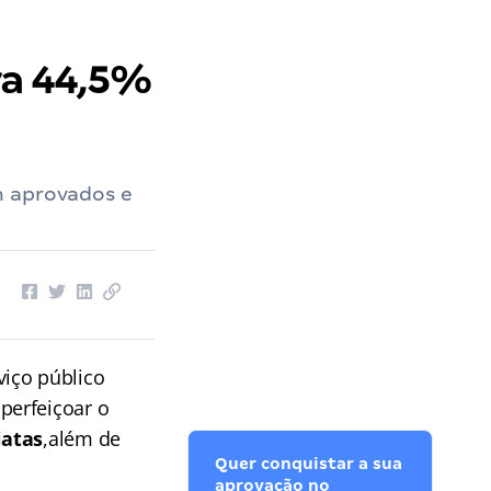
ra 44,5%
n aprovados e
viço público
perfeiçoar o
iatas
,além de
Quer conquistar a sua
aprovação no