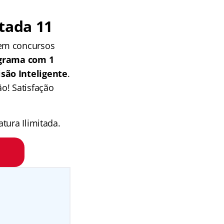
tada 11
 em concursos
grama com 1
isão Inteligente
.
o! Satisfação
tura Ilimitada.