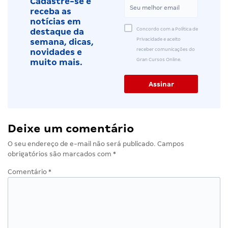
Cadastre-se e
receba as
notícias em
Concordo com a Política de
destaque da
Privacidade e aceito
semana, dicas,
receber comunicações do
novidades e
Gran Cursos Online.
muito mais.
Deixe um comentário
O seu endereço de e-mail não será publicado.
Campos
obrigatórios são marcados com
*
Comentário
*