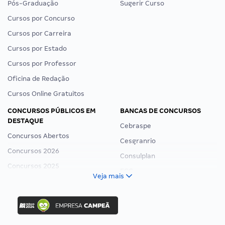
Pós-Graduação
Sugerir Curso
Cursos por Concurso
Cursos por Carreira
Cursos por Estado
Cursos por Professor
Oficina de Redação
Cursos Online Gratuitos
CONCURSOS PÚBLICOS EM
BANCAS DE CONCURSOS
DESTAQUE
Cebraspe
Concursos Abertos
Cesgranrio
Concursos 2026
Consulplan
Concursos 2025
FCC
Veja mais
Concurso Nacional Unificado
FGV
Concurso Ibama
Idecan
Concurso MPU
Selecon