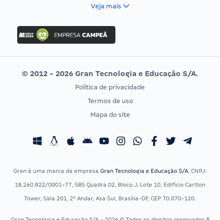
FCC
Veja mais
Concurso Nacional Unificado
FGV
Concurso Ibama
Idecan
Concurso MPU
Selecon
Editais publicados
Uniase
© 2012 - 2026 Gran Tecnologia e Educação S/A.
Vunesp
Política de privacidade
CONCURSOS POR PROFISSÃO
EXAME DE ORDEM
Termos de uso
Concursos Administrativos
OAB
Mapa do site
Concursos Educação
Prova OAB
Concursos Fiscais
Calendário OAB
Concursos Jurídicos
Questões OAB
Concursos Militares
Recursos OAB
Gran é uma marca da empresa
Gran Tecnologia e Educação S/A
, CNPJ:
Concursos Policiais
Exame de Ordem
18.260.822/0001-77, SBS Quadra 02, Bloco J, Lote 10, Edifício Carlton
Concursos Saúde
Tower, Sala 201, 2º Andar, Asa Sul, Brasília-DF, CEP 70.070-120.
Concursos Tribunais
Gran Tecnologia e Educação S/A - 2026 © Todos os direitos reservados ®