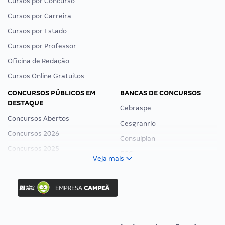
Cursos por Concurso
Cursos por Carreira
Cursos por Estado
Cursos por Professor
Oficina de Redação
Cursos Online Gratuitos
CONCURSOS PÚBLICOS EM
BANCAS DE CONCURSOS
DESTAQUE
Cebraspe
Concursos Abertos
Cesgranrio
Concursos 2026
Consulplan
Concursos 2025
FCC
Veja mais
Concurso Nacional Unificado
FGV
Concurso Ibama
Idecan
Concurso MPU
Selecon
Editais publicados
Uniase