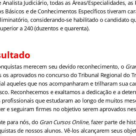
 Analista Judiciário, todas as Áreas/Especialidades, as
 Básicos e de Conhecimentos Específicos tiveram car
 eliminatório, considerando-se habilitado o candidato q
uperior a 240 (duzentos e quarenta).
sultado
nquistas merecem seu devido reconhecimento, o
Gra
 os aprovados no concurso do Tribunal Regional do Tr
cial aqueles que nos acompanharam e trilharam sua c
sco. Reconhecemos e exaltamos a dedicação e a dete
 profissionais que estudaram ao longo de muitos mes
r e seguiram firmes no objetivo serem aprovados nes
nte para nós, do
Gran Cursos
Online
, fazer parte de his
uistas de nossos alunos. Vê-los alcançarem seus obje