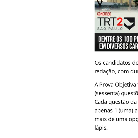
Os candidatos do
redação, com dur
A Prova Objetiva 
(sessenta) quest
Cada questão da P
apenas 1 (uma) al
mais de uma opçã
lápis.