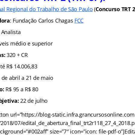
nal Regional do Trabalho de São Paulo
(
Concurso TRT 
dora
: Fundação Carlos Chagas
FCC
 Analista
íveis médio e superior
s:
320 + CR
até R$ 14.006,83
 de abril a 21 de maio
ão:
R$ 95 a R$ 80
bjetiva:
22 de julho
utton url=”https://blog-static.infra.grancursosonline.co
2018/07/edital_de_abertura_final_trt2r118_27_4_2018.pd
ackground=”#002aff” size=”7″ icon=”icon: file-pdf-o”]Edit