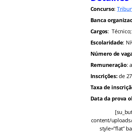
Concurso
:
Tribu
Banca organiza
Cargos
: Técnico;
Escolaridade
: N
Número de vaga
Remuneração
: 
Inscrições
:
de 27
Taxa de inscriç
Data da prova o
​​[su_b
content/uploads/
style=”flat” b