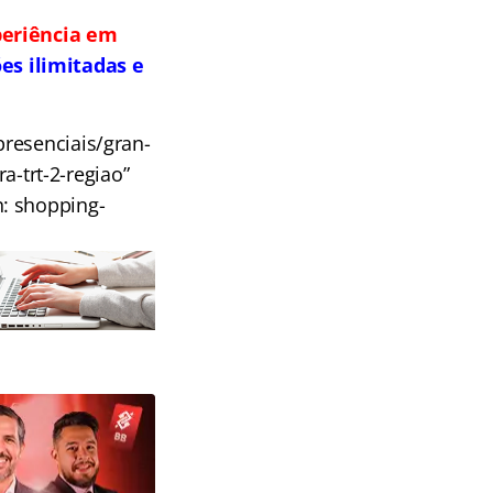
periência em
es ilimitadas e
resenciais/gran-
a-trt-2-regiao”
n: shopping-