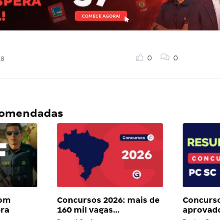
0
0
18
ecomendadas
com
Concursos 2026: mais de
Concurso
bra
160 mil vagas…
aprovad