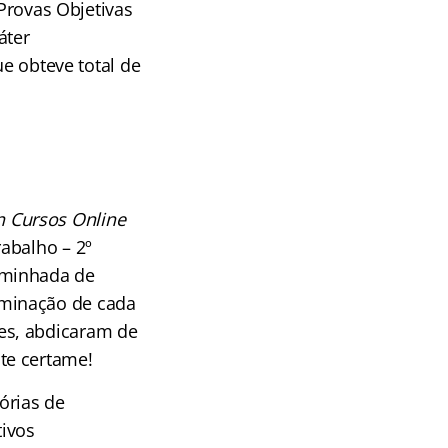
 Provas Objetivas
áter
ue obteve total de
n Cursos Online
abalho – 2º
aminhada de
rminação de cada
es, abdicaram de
te certame!
tórias de
tivos