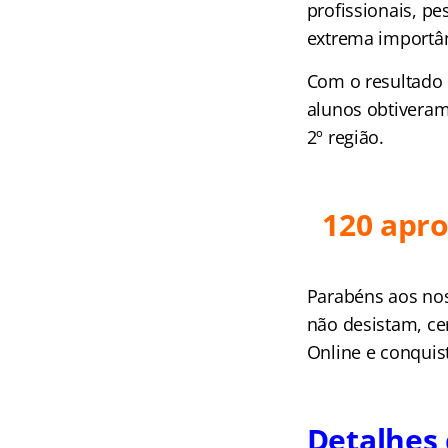
profissionais, pe
extrema importân
Com o resultado 
alunos obtiveram
2º região.
120 apro
Parabéns aos nos
não desistam, ce
Online e conquis
Detalhes c