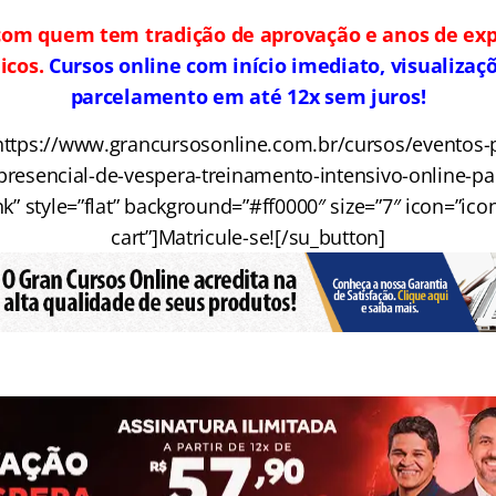
com quem tem tradição de aprovação e anos de ex
icos.
Cursos online com início imediato, visualizaçõ
parcelamento em até 12x sem juros!
”https://www.grancursosonline.com.br/cursos/eventos-p
presencial-de-vespera-treinamento-intensivo-online-par
nk” style=”flat” background=”#ff0000″ size=”7″ icon=”ico
cart”]Matricule-se![/su_button]