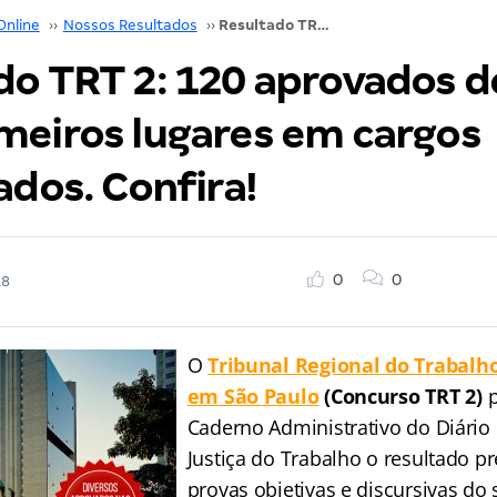
Online
››
Nossos Resultados
››
Resultado TRT 2: 120 aprovados dentre os cem primeiros lugares em cargos intercalados. Confira!
do TRT 2: 120 aprovados d
meiros lugares em cargos
ados. Confira!
0
0
18
O
Tribunal Regional do Trabalho
em São Paulo
(Concurso TRT 2)
Caderno Administrativo do Diário 
Justiça do Trabalho o resultado p
provas objetivas e discursivas do