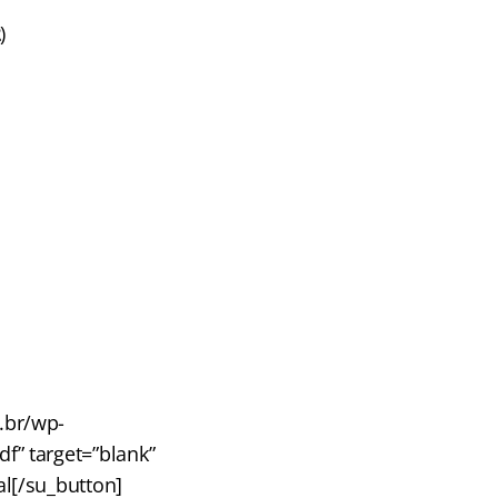
2
)
m.br/wp-
f” target=”blank”
al[/su_button]​