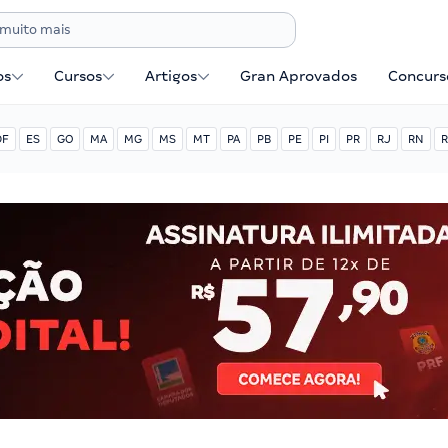
os
Cursos
Artigos
Gran Aprovados
Concurse
DF
ES
GO
MA
MG
MS
MT
PA
PB
PE
PI
PR
RJ
RN
R