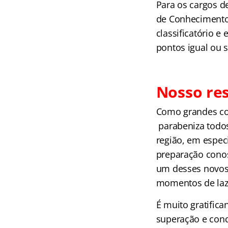
Para os cargos de
de Conhecimentos
classificatório e
pontos igual ou s
Nosso re
Como grandes co
parabeniza todos
região, em espe
preparação cono
um desses novos
momentos de laze
É muito gratifica
superação e conq