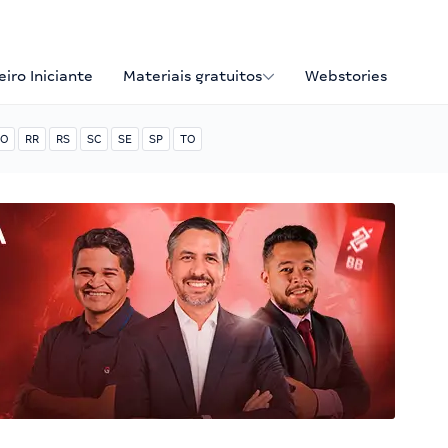
iro Iniciante
Materiais gratuitos
Webstories
O
RR
RS
SC
SE
SP
TO