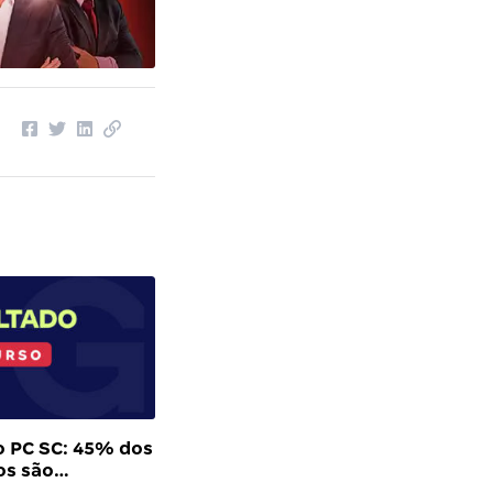
 PC SC: 45% dos
os são…