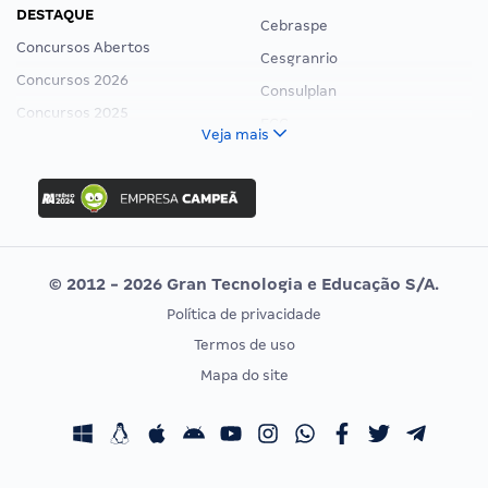
DESTAQUE
Cebraspe
Concursos Abertos
Cesgranrio
Concursos 2026
Consulplan
Concursos 2025
FCC
Veja mais
Concurso Nacional Unificado
FGV
Concurso Ibama
Idecan
Concurso MPU
Selecon
Editais publicados
Uniase
© 2012 - 2026 Gran Tecnologia e Educação S/A.
Vunesp
Política de privacidade
CONCURSOS POR PROFISSÃO
EXAME DE ORDEM
Termos de uso
Concursos Administrativos
OAB
Mapa do site
Concursos Educação
Prova OAB
Concursos Fiscais
Calendário OAB
Concursos Jurídicos
Questões OAB
Concursos Militares
Recursos OAB