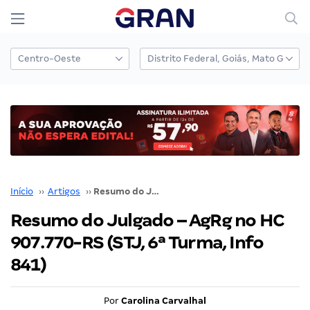
Início
››
Artigos
››
Resumo do Julgado – AgRg no HC 907.770-RS (STJ, 6ª Turma, Info 841)
Resumo do Julgado – AgRg no HC
907.770-RS (STJ, 6ª Turma, Info
841)
Por
Carolina Carvalhal