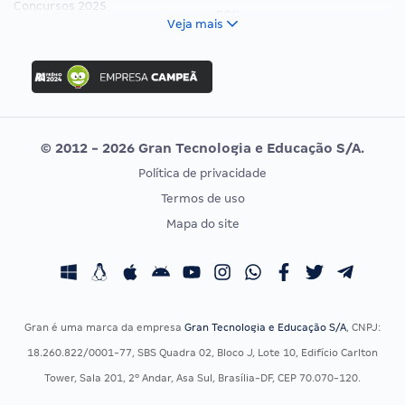
Concursos 2025
FCC
Veja mais
Concurso Nacional Unificado
FGV
Concurso Ibama
Idecan
Concurso MPU
Selecon
Editais publicados
Uniase
© 2012 - 2026 Gran Tecnologia e Educação S/A.
Vunesp
Política de privacidade
CONCURSOS POR PROFISSÃO
EXAME DE ORDEM
Termos de uso
Concursos Administrativos
OAB
Mapa do site
Concursos Educação
Prova OAB
Concursos Fiscais
Calendário OAB
Concursos Jurídicos
Questões OAB
Concursos Militares
Recursos OAB
Gran é uma marca da empresa
Gran Tecnologia e Educação S/A
, CNPJ:
Concursos Policiais
Exame de Ordem
18.260.822/0001-77, SBS Quadra 02, Bloco J, Lote 10, Edifício Carlton
Concursos Saúde
Tower, Sala 201, 2º Andar, Asa Sul, Brasília-DF, CEP 70.070-120.
Concursos Tribunais