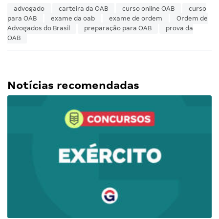
advogado
carteira da OAB
curso online OAB
curso
para OAB
exame da oab
exame de ordem
Ordem de
Advogados do Brasil
preparação para OAB
prova da
OAB
Notícias recomendadas