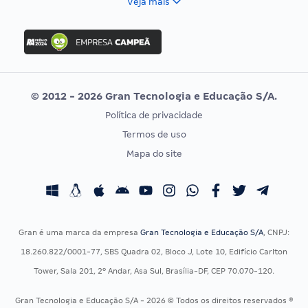
Veja mais
Concurso Nacional Unificado
FGV
Concurso Ibama
Idecan
Concurso MPU
Selecon
Editais publicados
Uniase
© 2012 - 2026 Gran Tecnologia e Educação S/A.
Vunesp
Política de privacidade
CONCURSOS POR PROFISSÃO
EXAME DE ORDEM
Termos de uso
Concursos Administrativos
OAB
Mapa do site
Concursos Educação
Prova OAB
Concursos Fiscais
Calendário OAB
Concursos Jurídicos
Questões OAB
Concursos Militares
Recursos OAB
Gran é uma marca da empresa
Gran Tecnologia e Educação S/A
, CNPJ:
Concursos Policiais
Exame de Ordem
18.260.822/0001-77, SBS Quadra 02, Bloco J, Lote 10, Edifício Carlton
Concursos Saúde
Tower, Sala 201, 2º Andar, Asa Sul, Brasília-DF, CEP 70.070-120.
Concursos Tribunais
Gran Tecnologia e Educação S/A - 2026 © Todos os direitos reservados ®
Residência Multiprofissional