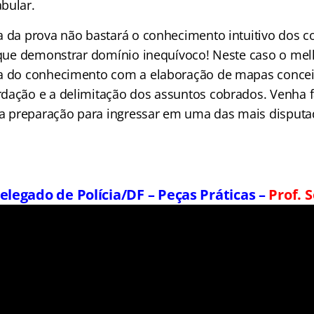
bular.
a da prova não bastará o conhecimento intuitivo dos c
á que demonstrar domínio inequívoco! Neste caso o me
ca do conhecimento com a elaboração de mapas concei
dação e a delimitação dos assuntos cobrados. Venha 
sua preparação para ingressar em uma das mais disputa
Delegado de Polícia/DF – Peças Práticas –
Prof. S