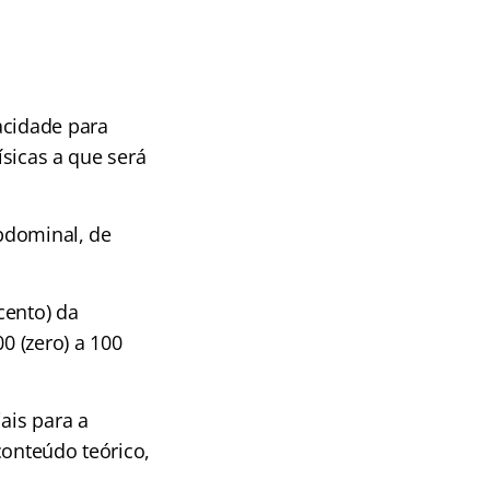
acidade para
ísicas a que será
abdominal, de
cento) da
0 (zero) a 100
ais para a
conteúdo teórico,