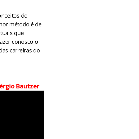
onceitos do
lhor método é de
tuais que
fazer conosco o
das carreiras do
érgio Bautzer