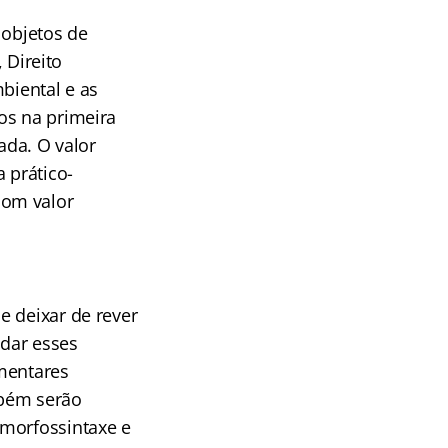
s objetos de
 Direito
mbiental e as
os na primeira
ada. O valor
 prático-
 com valor
e deixar de rever
ndar esses
ementares
mbém serão
 morfossintaxe e