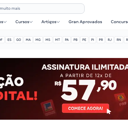
os
Cursos
Artigos
Gran Aprovados
Concurse
DF
ES
GO
MA
MG
MS
MT
PA
PB
PE
PI
PR
RJ
RN
R