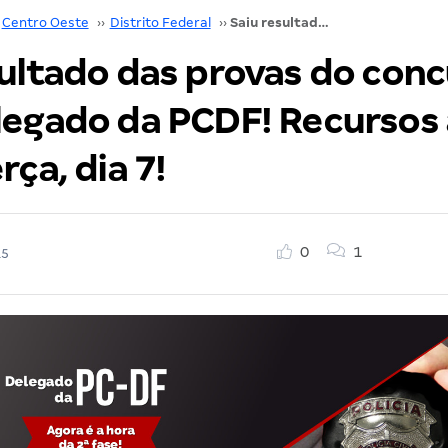
Centro Oeste
››
Distrito Federal
››
Saiu resultado das provas do concurso para Delegado da PCDF! Recursos a partir desta terça, dia 7!
sultado das provas do con
legado da PCDF! Recursos 
rça, dia 7!
0
1
15