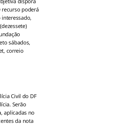
bjetiva disporá
 O recurso poderá
 interessado,
(dezessete)
Fundação
ceto sábados,
et, correio
cia Civil do DF
ícia. Serão
, aplicadas no
centes da nota