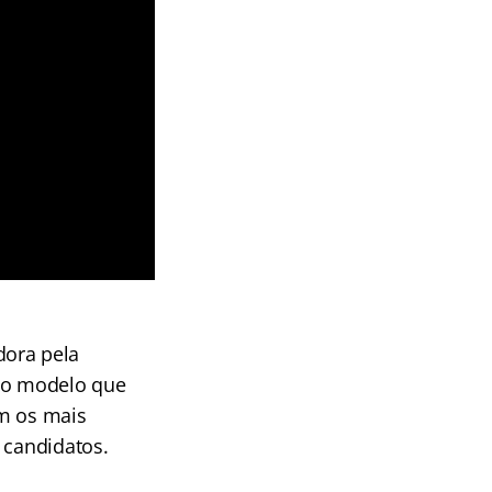
dora pela
mo modelo que
am os mais
 candidatos.