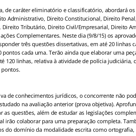
a, de caráter eliminatório e classificatório, abordará o
to Administrativo, Direito Constitucional, Direito Penal,
 Direito Tributário, Direito Civil/Empresarial, Direito A
slações Complementares. Neste dia (9/8/15) os aprovad
sponder três questões dissertativas, em até 20 linhas c
 pontos cada uma. Terão ainda que elaborar uma peça
té 120 linhas, relativa à atividade de polícia judiciária,
 pontos.
iva de conhecimentos jurídicos, o concorrente não pod
studado na avaliação anterior (prova objetiva). Aprofu
ar as questões, além de estudar as legislações compl
tal irão colaborar para uma preparação completa. Ta
os do domínio da modalidade escrita como ortografia,