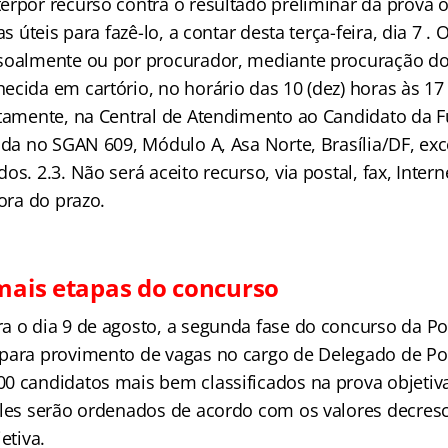
erpor recurso contra o resultado preliminar da prova o
as úteis para fazê-lo, a contar desta terça-feira, dia 7 .
soalmente ou por procurador, mediante procuração do
cida em cartório, no horário das 10 (dez) horas às 17 
ptamente, na Central de Atendimento ao Candidato da 
zada no SGAN 609, Módulo A, Asa Norte, Brasília/DF, ex
os. 2.3. Não será aceito recurso, via postal, fax, Intern
fora do prazo.
emais etapas do concurso
 o dia 9 de agosto, a segunda fase do concurso da Polí
para provimento de vagas no cargo de Delegado de Pol
0 candidatos mais bem classificados na prova objetiva
Eles serão ordenados de acordo com os valores decres
jetiva.