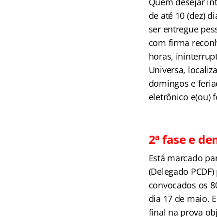
Quem desejar int
de até 10 (dez) di
ser entregue pes
com firma reconhe
horas, ininterru
Universa, locali
domingos e feriad
eletrônico e(ou) 
2ª fase e d
Está marcado para
(Delegado PCDF) 
convocados os 80
dia 17 de maio. 
final na prova ob