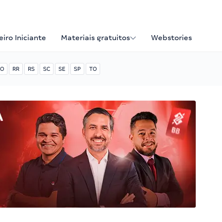
iro Iniciante
Materiais gratuitos
Webstories
O
RR
RS
SC
SE
SP
TO