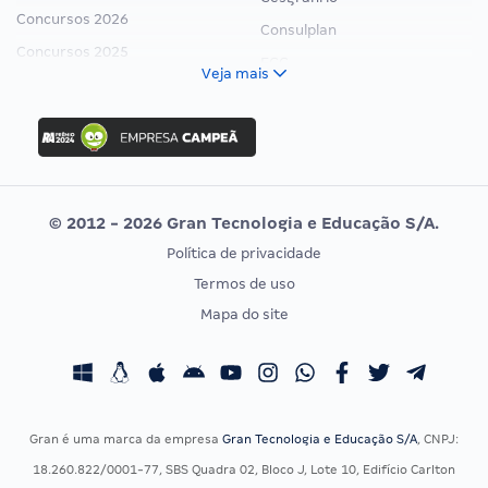
Concursos 2026
Consulplan
Concursos 2025
FCC
Veja mais
Concurso Nacional Unificado
FGV
Concurso Ibama
Idecan
Concurso MPU
Selecon
Editais publicados
Uniase
© 2012 - 2026 Gran Tecnologia e Educação S/A.
Vunesp
Política de privacidade
CONCURSOS POR PROFISSÃO
EXAME DE ORDEM
Termos de uso
Concursos Administrativos
OAB
Mapa do site
Concursos Educação
Prova OAB
Concursos Fiscais
Calendário OAB
Concursos Jurídicos
Questões OAB
Concursos Militares
Recursos OAB
Gran é uma marca da empresa
Gran Tecnologia e Educação S/A
, CNPJ:
Concursos Policiais
Exame de Ordem
18.260.822/0001-77, SBS Quadra 02, Bloco J, Lote 10, Edifício Carlton