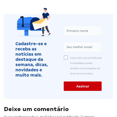
Cadastre-se e
receba as
notícias em
Concordo com a Política de
destaque da
Privacidade e aceito
semana, dicas,
receber comunicações do
novidades e
Gran Cursos Online.
muito mais.
Deixe um comentário
O seu endereço de e-mail não será publicado.
Campos