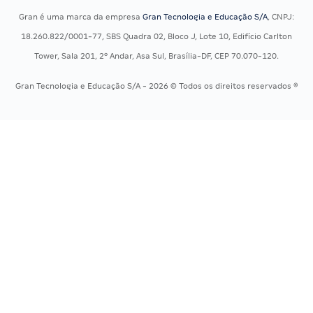
Concursos Militares
Recursos OAB
Gran é uma marca da empresa
Gran Tecnologia e Educação S/A
, CNPJ:
Concursos Policiais
Exame de Ordem
18.260.822/0001-77, SBS Quadra 02, Bloco J, Lote 10, Edifício Carlton
Concursos Saúde
Tower, Sala 201, 2º Andar, Asa Sul, Brasília-DF, CEP 70.070-120.
Concursos Tribunais
Gran Tecnologia e Educação S/A - 2026 © Todos os direitos reservados ®
Residência Multiprofissional