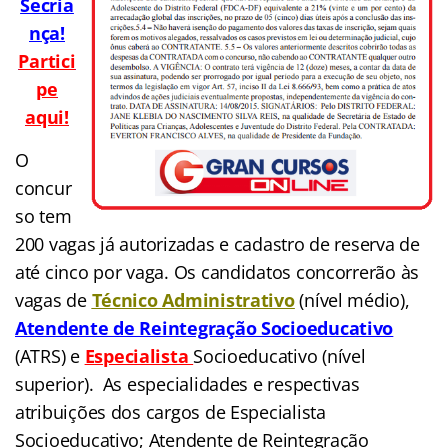
Secria
nça!
Partici
pe
aqui!
O
concur
so tem
200 vagas já autorizadas e cadastro de reserva de
até cinco por vaga. Os candidatos concorrerão às
vagas de
Técnico Administrativo
(nível médio),
Atendente de Reintegração Socioeducativo
(ATRS) e
E
sp
ecialista
Socioeducativo (nível
superior). As especialidades e respectivas
atribuições dos cargos de Especialista
Socioeducativo; Atendente de Reintegração