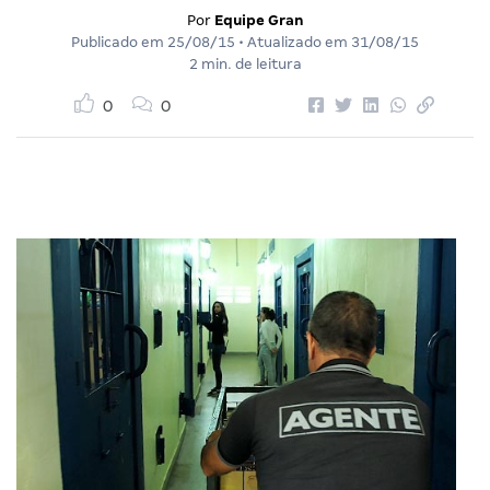
Por
Equipe Gran
Publicado em
25/08/15
• Atualizado em
31/08/15
2 min. de leitura
0
0