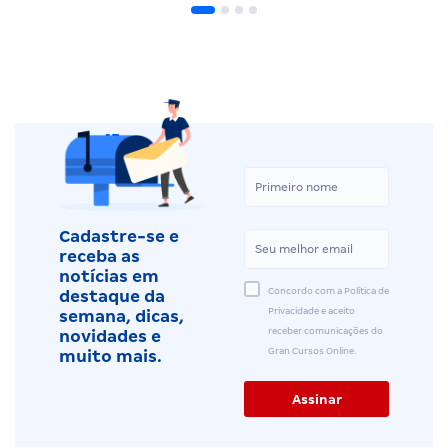
Cadastre-se e
receba as
notícias em
Concordo com a Política de
destaque da
Privacidade e aceito
semana, dicas,
receber comunicações do
novidades e
Gran Cursos Online.
muito mais.