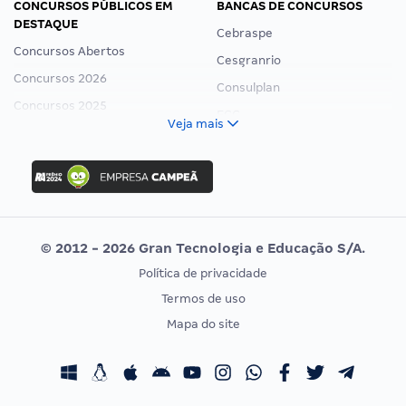
CONCURSOS PÚBLICOS EM
BANCAS DE CONCURSOS
DESTAQUE
Cebraspe
Concursos Abertos
Cesgranrio
Concursos 2026
Consulplan
Concursos 2025
FCC
Veja mais
Concurso Nacional Unificado
FGV
Concurso Ibama
Idecan
Concurso MPU
Selecon
Editais publicados
Uniase
© 2012 - 2026 Gran Tecnologia e Educação S/A.
Vunesp
Política de privacidade
CONCURSOS POR PROFISSÃO
EXAME DE ORDEM
Termos de uso
Concursos Administrativos
OAB
Mapa do site
Concursos Educação
Prova OAB
Concursos Fiscais
Calendário OAB
Concursos Jurídicos
Questões OAB