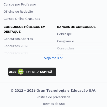
Cursos por Professor
Oficina de Redação
Cursos Online Gratuitos
CONCURSOS PÚBLICOS EM
BANCAS DE CONCURSOS
DESTAQUE
Cebraspe
Concursos Abertos
Cesgranrio
Concursos 2026
Consulplan
Concursos 2025
FCC
Veja mais
Concurso Nacional Unificado
FGV
Concurso Ibama
Idecan
Concurso MPU
Selecon
Editais publicados
Uniase
© 2012 - 2026 Gran Tecnologia e Educação S/A.
Vunesp
Política de privacidade
CONCURSOS POR PROFISSÃO
EXAME DE ORDEM
Termos de uso
Concursos Administrativos
OAB