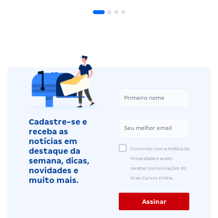
Cadastre-se e
receba as
notícias em
Concordo com a Política de
destaque da
Privacidade e aceito
semana, dicas,
receber comunicações do
novidades e
Gran Cursos Online.
muito mais.