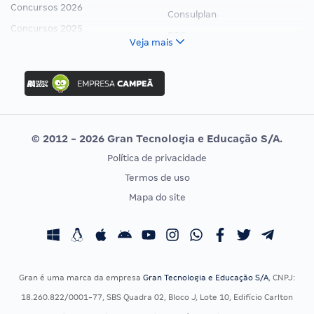
Concursos 2026
Consulplan
Concursos 2025
FCC
Veja mais
Concurso Nacional Unificado
FGV
Concurso Ibama
Idecan
Concurso MPU
Selecon
Editais publicados
Uniase
© 2012 - 2026 Gran Tecnologia e Educação S/A.
Vunesp
Política de privacidade
CONCURSOS POR PROFISSÃO
EXAME DE ORDEM
Termos de uso
Concursos Administrativos
OAB
Mapa do site
Concursos Educação
Prova OAB
Concursos Fiscais
Calendário OAB
Concursos Jurídicos
Questões OAB
Concursos Militares
Recursos OAB
Gran é uma marca da empresa
Gran Tecnologia e Educação S/A
, CNPJ:
Concursos Policiais
Exame de Ordem
18.260.822/0001-77, SBS Quadra 02, Bloco J, Lote 10, Edifício Carlton
Concursos Saúde