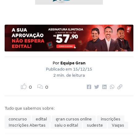
Por
Equipe Gran
Publicado em
15/12/15
2 min. de leitura
0
0
Tudo que sabemos sobre:
concurso
edital
gran cursos online
inscrições
Inscrições Abertas
saiu o edital
sudeste
Vagas