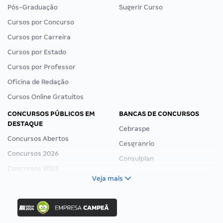
Pós-Graduação
Sugerir Curso
Cursos por Concurso
Cursos por Carreira
Cursos por Estado
Cursos por Professor
Oficina de Redação
Cursos Online Gratuitos
CONCURSOS PÚBLICOS EM
BANCAS DE CONCURSOS
DESTAQUE
Cebraspe
Concursos Abertos
Cesgranrio
Concursos 2026
Consulplan
Concursos 2025
FCC
Veja mais
Concurso Nacional Unificado
FGV
Concurso Ibama
Idecan
Concurso MPU
Selecon