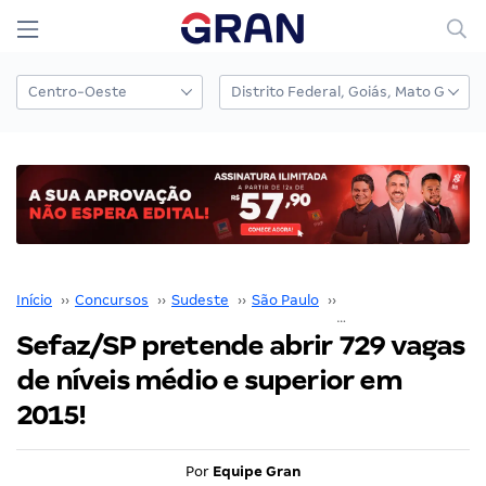
Início
››
Concursos
››
Sudeste
››
São Paulo
››
SEFAZ SP
››
Sefaz/SP pretende abrir 729 vagas
de níveis médio e superior em
2015!
Por
Equipe Gran