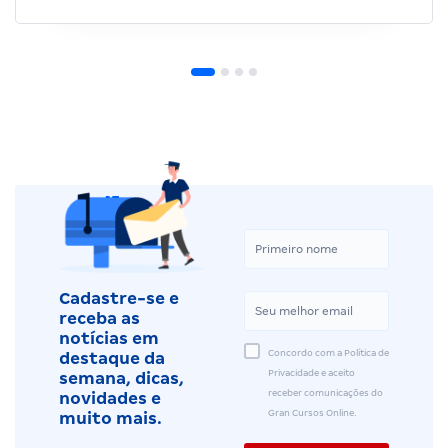
Cadastre-se e
receba as
notícias em
Concordo com a Política de
destaque da
Privacidade e aceito
semana, dicas,
receber comunicações do
novidades e
Gran Cursos Online.
muito mais.