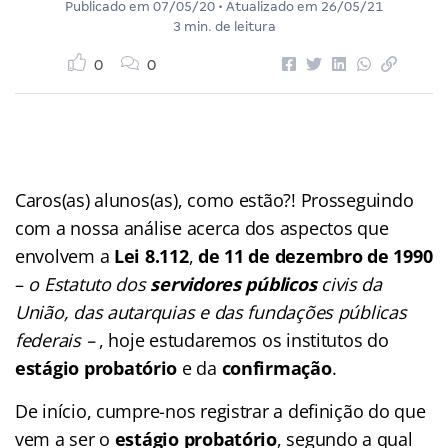
Publicado em
07/05/20
• Atualizado em
26/05/21
3 min. de leitura
0
0
Caros(as) alunos(as), como estão?! Prosseguindo
com a nossa análise acerca dos aspectos que
envolvem a
Lei 8.112
,
de 11 de dezembro de 1990
–
o Estatuto dos
servidores
públicos
civis da
União, das autarquias e das fundações públicas
federais –
, hoje estudaremos os institutos do
estágio
probatório
e da
confirmação
.
De início, cumpre-nos registrar a definição do que
vem a ser o
estágio
probatório
, segundo a qual