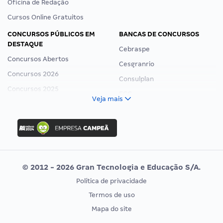
Oficina de Redação
Cursos Online Gratuitos
CONCURSOS PÚBLICOS EM
BANCAS DE CONCURSOS
DESTAQUE
Cebraspe
Concursos Abertos
Cesgranrio
Concursos 2026
Consulplan
Concursos 2025
FCC
Veja mais
Concurso Nacional Unificado
FGV
Concurso Ibama
Idecan
Concurso MPU
Selecon
Editais publicados
Uniase
© 2012 - 2026 Gran Tecnologia e Educação S/A.
Vunesp
Política de privacidade
CONCURSOS POR PROFISSÃO
EXAME DE ORDEM
Termos de uso
Concursos Administrativos
OAB
Mapa do site
Concursos Educação
Prova OAB