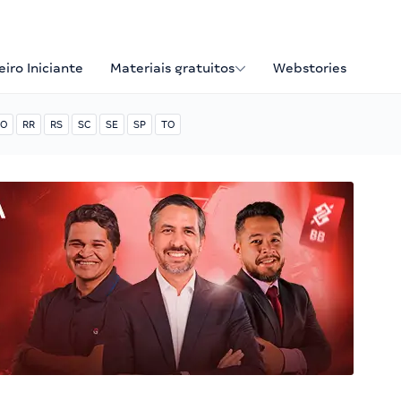
iro Iniciante
Materiais gratuitos
Webstories
O
RR
RS
SC
SE
SP
TO