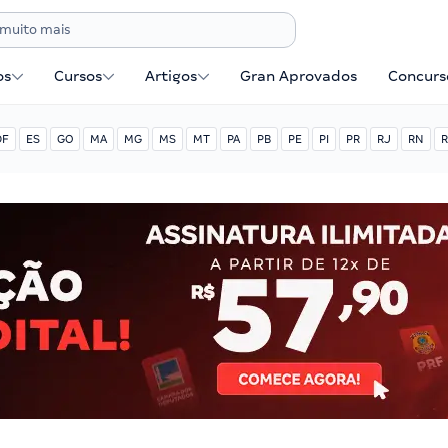
os
Cursos
Artigos
Gran Aprovados
Concurse
DF
ES
GO
MA
MG
MS
MT
PA
PB
PE
PI
PR
RJ
RN
R