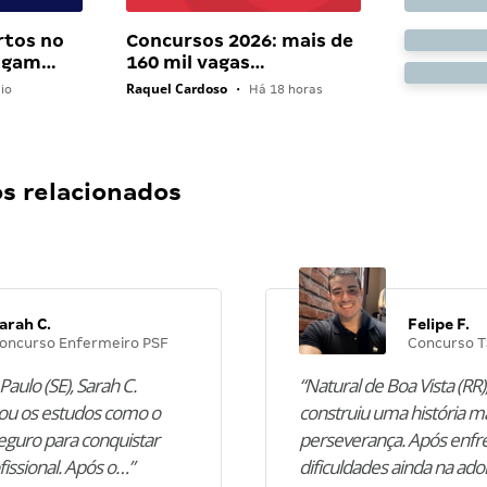
rtos no
Concursos 2026: mais de
pagam…
160 mil vagas…
Raquel Cardoso
io
•
Há 18 horas
 relacionados
arah C.
Felipe F.
oncurso Enfermeiro PSF
Concurso T
Paulo (SE), Sarah C.
“Natural de Boa Vista (RR),
u os estudos como o
construiu uma história m
guro para conquistar
perseverança. Após enfr
fissional. Após o…”
dificuldades ainda na ado