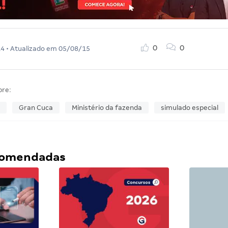
0
0
14
• Atualizado em
05/08/15
bre:
Gran Cuca
Ministério da fazenda
simulado especial
ecomendadas