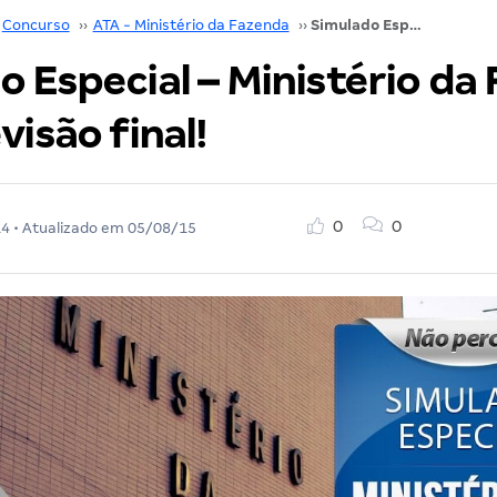
Concurso
››
ATA - Ministério da Fazenda
››
Simulado Especial – Ministério da Fazenda ATA – Revisão final!
 Especial – Ministério da
visão final!
0
0
14
• Atualizado em
05/08/15