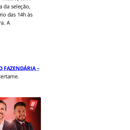
a da seleção,
rio das 14h às
ra. A
O FAZENDÁRIA
–
certame.