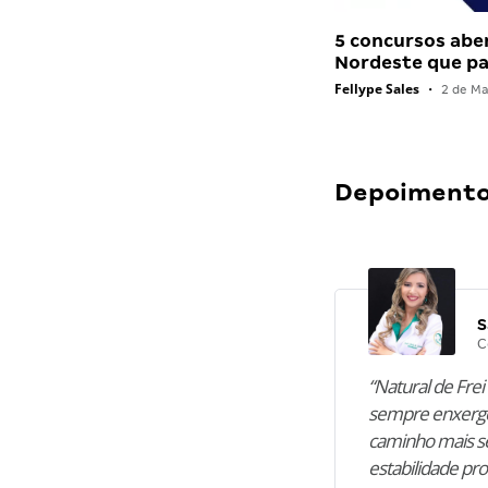
5 concursos abe
Nordeste que 
Fellype Sales
•
2 de Ma
Depoimentos
S
C
“Natural de Frei 
sempre enxergo
caminho mais se
estabilidade pro