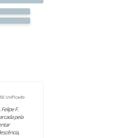
Diana M.
SE Unificado
Concurso SEPLAG CE
 Felipe F.
“Natural de Juazeiro do Norte (CE),
arcada pela
M. encontrou nos estudos o cami
entar
para construir uma nova fase da vi
lescência,
profissional. Após…”