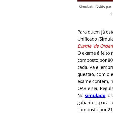
Simulado Grátis par
d
Para quem já es
Unificado (Simul
Exame de Orde
O exame é feito 
composto por 80 q
cada. Vale lembr
questão, com o es
exame contém, n
OAB e seu Regula
No
simulado
, o
gabaritos, para 
composto por 21 