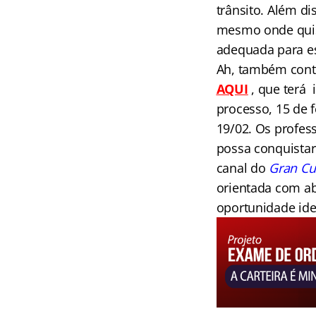
trânsito. Além d
mesmo onde quise
adequada para est
Ah, também contí
AQUI
, que terá 
processo, 15 de 
19/02. Os profes
possa conquistar 
canal do
Gran C
orientada com ab
oportunidade ide