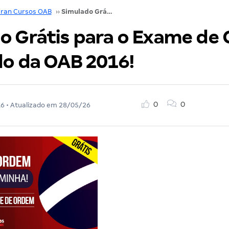
ran Cursos OAB
››
Simulado Grátis para o Exame de Ordem Unificado da OAB 2016!
o Grátis para o Exame de
do da OAB 2016!
0
0
16
• Atualizado em
28/05/26