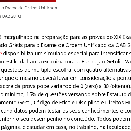
a o Exame de Ordem Unificado
a OAB 2016!
tá mergulhado na preparação para as provas do XIX E
ado Grátis para o Exame de Ordem Unificado da OAB 2
m
disponibiliza um simulado especial para intensificar
no estilo da banca examinadora, a Fundação Getulio V
uestões de múltipla escolha, com quatro alternativas (
ar que o mesmo deverá levar em consideração a pont
core da prova pode variando de 0 (zero) a 80 (oitenta)
o mínimo, 15% de questões versando sobre Estatuto d
mento Geral, Código de Ética e Disciplina e Direitos 
s candidatos podem testar os seus conhecimentos e co
conferir o seu desempenho no conteúdo. Todos podem a
páginas, e estudar em casa, no trabalho, na faculdade