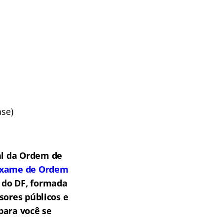
ase)
al da Ordem de
Exame de Ordem
 do DF, formada
sores públicos e
para você se