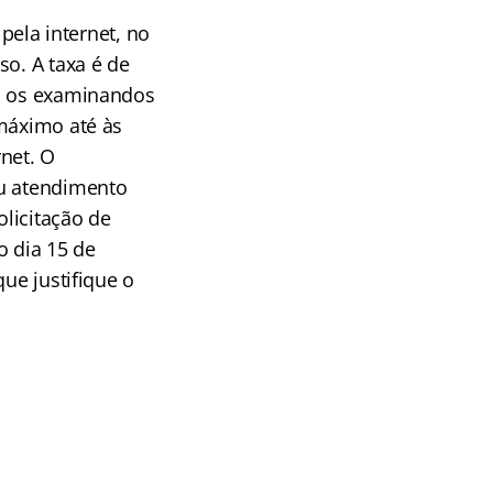
 pela internet, no
sso.
A taxa é de
os os examinandos
 máximo até às
net. O
ou atendimento
olicitação de
o dia 15 de
ue justifique o