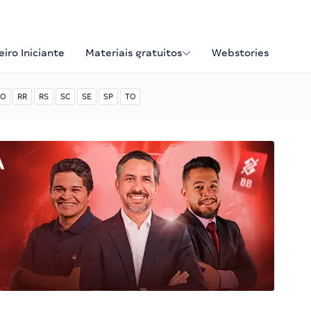
iro Iniciante
Materiais gratuitos
Webstories
O
RR
RS
SC
SE
SP
TO