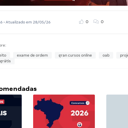
0
0
16
• Atualizado em
28/05/26
bre:
eito
exame de ordem
gran cursos online
oab
proj
grátis
ecomendadas