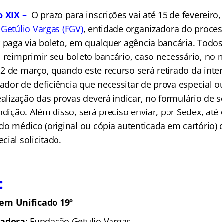
o XIX –
O prazo para inscrições vai até 15 de fevereiro,
Getúlio Vargas (FGV)
, entidade organizadora do proce
r paga via boleto, em qualquer agência bancária. Tod
o reimprimir seu boleto bancário, caso necessário, no
2 de março, quando este recurso será retirado da inter
dor de deficiência que necessitar de prova especial 
ealização das provas deverá indicar, no formulário de s
ndição. Além disso, será preciso enviar, por Sedex, até 
do médico (original ou cópia autenticada em cartório) q
ial solicitado.
:
em Unificado 19º
zadora
: Fundação Getulio Vargas