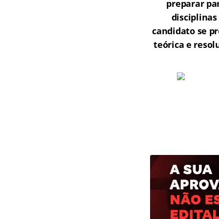
preparar par
disciplina
candidato se p
teórica e reso