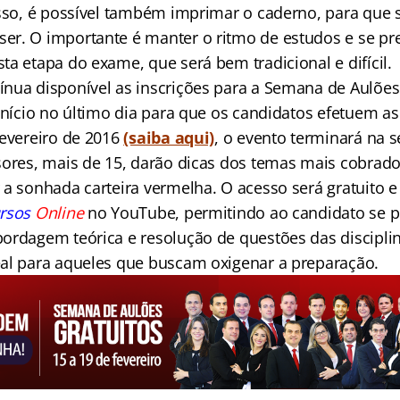
isso, é possível também imprimar o caderno, para que s
r. O importante é manter o ritmo de estudos e se pr
a etapa do exame, que será bem tradicional e difícil.
nua disponível as inscrições para a Semana de Aulõe
início no último dia para que os candidatos efetuem as
fevereiro de 2016
(saiba aqui)
, o evento terminará na se
sores, mais de 15, darão dicas dos temas mais cobrad
a sonhada carteira vermelha. O acesso será gratuito e
ursos
Online
no YouTube, permitindo ao candidato se p
ordagem teórica e resolução de questões das disciplin
al para aqueles que buscam oxigenar a preparação.