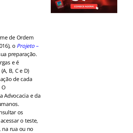
xame de Ordem
016), o
Projeto –
 sua preparação.
argas e é
A, B, C e D)
uação de cada
. O
a Advocacia e da
Humanos.
nsultar os
cessar o teste,
, na rua ou no