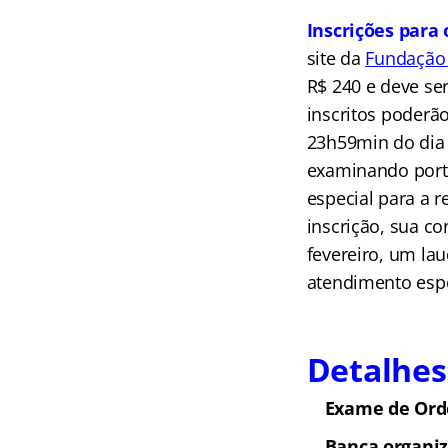
Inscrições para 
site da
Fundação 
R$ 240 e deve se
inscritos poderã
23h59min do dia 
examinando porta
especial para a r
inscrição, sua co
fevereiro, um lau
atendimento espec
Detalhes
Exame de Ord
Banca organi