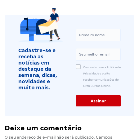
Cadastre-se e
receba as
notícias em
Concordo com a Política de
destaque da
Privacidade e aceito
semana, dicas,
receber comunicações do
novidades e
Gran Cursos Online.
muito mais.
Deixe um comentário
O seu endereço de e-mail não será publicado.
Campos