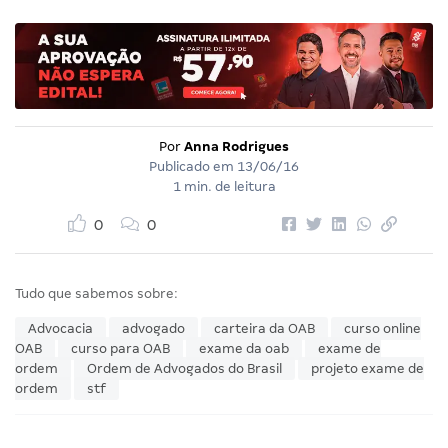
Por
Anna Rodrigues
Publicado em
13/06/16
1 min. de leitura
0
0
Tudo que sabemos sobre:
Advocacia
advogado
carteira da OAB
curso online
OAB
curso para OAB
exame da oab
exame de
ordem
Ordem de Advogados do Brasil
projeto exame de
ordem
stf