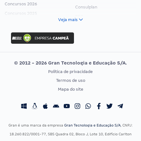
Concursos 2026
Consulplan
Concursos 2025
FCC
Veja mais
Concurso Nacional Unificado
FGV
Concurso Ibama
Idecan
Concurso MPU
Selecon
Editais publicados
Uniase
© 2012 - 2026 Gran Tecnologia e Educação S/A.
Vunesp
Política de privacidade
CONCURSOS POR PROFISSÃO
EXAME DE ORDEM
Termos de uso
Concursos Administrativos
OAB
Mapa do site
Concursos Educação
Prova OAB
Concursos Fiscais
Calendário OAB
Concursos Jurídicos
Questões OAB
Concursos Militares
Recursos OAB
Gran é uma marca da empresa
Gran Tecnologia e Educação S/A
, CNPJ:
Concursos Policiais
Exame de Ordem
18.260.822/0001-77, SBS Quadra 02, Bloco J, Lote 10, Edifício Carlton
Concursos Saúde