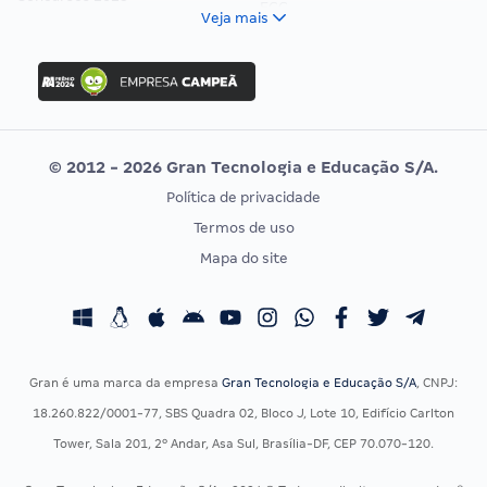
FCC
Veja mais
Concurso Nacional Unificado
FGV
Concurso Ibama
Idecan
Concurso MPU
Selecon
Editais publicados
Uniase
© 2012 - 2026 Gran Tecnologia e Educação S/A.
Vunesp
Política de privacidade
CONCURSOS POR PROFISSÃO
EXAME DE ORDEM
Termos de uso
Concursos Administrativos
OAB
Mapa do site
Concursos Educação
Prova OAB
Concursos Fiscais
Calendário OAB
Concursos Jurídicos
Questões OAB
Concursos Militares
Recursos OAB
Gran é uma marca da empresa
Gran Tecnologia e Educação S/A
, CNPJ:
Concursos Policiais
Exame de Ordem
18.260.822/0001-77, SBS Quadra 02, Bloco J, Lote 10, Edifício Carlton
Concursos Saúde
Tower, Sala 201, 2º Andar, Asa Sul, Brasília-DF, CEP 70.070-120.
Concursos Tribunais