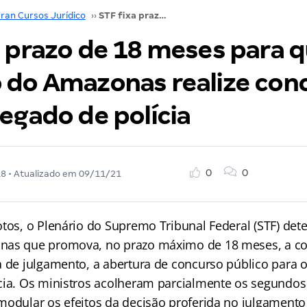
ran Cursos Jurídico
››
STF fixa prazo de 18 meses para que governo do Amazonas realize concurso para delegado de polícia
a prazo de 18 meses para 
 do Amazonas realize con
egado de polícia
0
0
18
• Atualizado em
09/11/21
otos, o Plenário do Supremo Tribunal Federal (STF) de
nas que promova, no prazo máximo de 18 meses, a co
a de julgamento, a abertura de concurso público para 
cia. Os ministros acolheram parcialmente os segundo
modular os efeitos da decisão proferida no julgamento