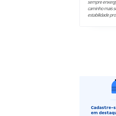
sempre enxergo
caminho mais se
estabilidade pro
Cadastre-se
em destaqu