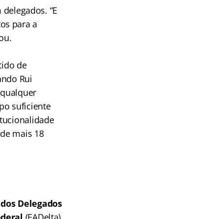
m delegados. “E
os para a
ou.
tido de
ando Rui
 qualquer
po suficiente
tucionalidade
 de mais 18
 dos Delegados
ederal
(EADelta),