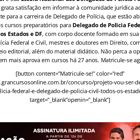
 grata satisfação em informar à comunidade jurídica a
e para a carreira de Delegado de Polícia
,
que estão ab
os cursos preparatórios para
Delegado de Policia Fede
 dos Estados
e DF
, com corpo docente formado em sua 
cia Federal e Civil, mestres e doutores em Direito, co
io editorial, além do material didático. Não perca a o
em mais aprova em cursos há 27 anos. Matricule-se 
[button content=”Matricule-se!” color=”red”
.grancursosonline.com.br/concurso/projeto-vou-ser-d
licia-federal-e-delegado-de-policia-civil-todos-os-estad
target=”_blank”openin=”_blank”]