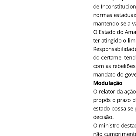
de Inconstitucio
normas estaduais
mantendo-se a va
O Estado do Amaz
ter atingido o li
Responsabilidade
do certame, tend
com as rebeliões
mandato do gover
Modulação
O relator da açã
propôs o prazo d
estado possa se 
decisão.
O ministro dest
não cumprimento 