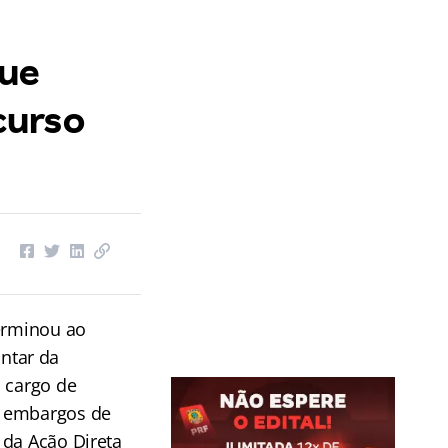
que
curso
terminou ao
ntar da
o cargo de
s embargos de
 da Ação Direta