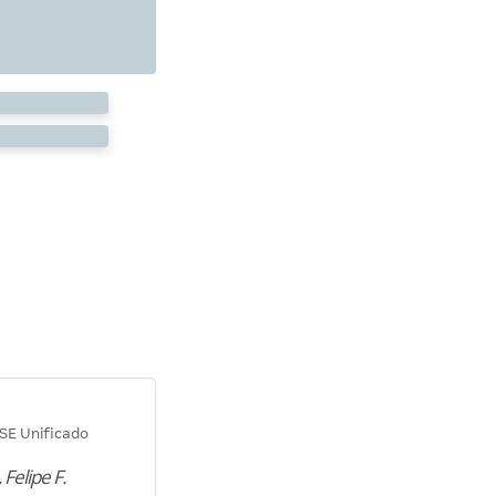
Diana M.
SE Unificado
Concurso SEPLAG CE
 Felipe F.
“Natural de Juazeiro do Norte (CE),