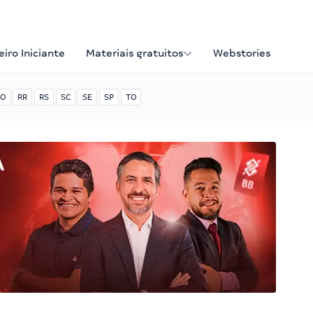
iro Iniciante
Materiais gratuitos
Webstories
O
RR
RS
SC
SE
SP
TO