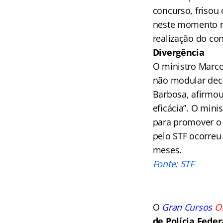
concurso, frisou 
neste momento nã
realização do con
Divergência
O ministro Marco 
não modular decl
Barbosa, afirmou 
eficácia”. O min
para promover o 
pelo STF ocorreu
meses.
Fonte: STF
O
Gran Cursos
O
de Polícia Feder