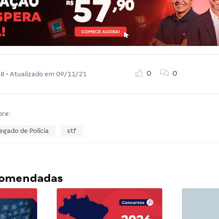
0
0
18
• Atualizado em
09/11/21
bre:
gado de Polícia
stf
ecomendadas