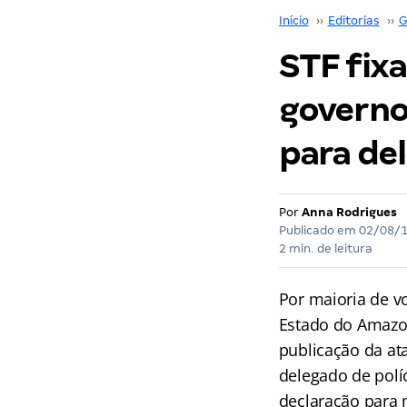
Início
››
Editorias
››
G
STF fix
governo
para del
Por
Anna Rodrigues
Publicado em
02/08/
2 min. de leitura
Por maioria de v
Estado do Amazo
publicação da at
delegado de polí
declaração para 