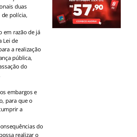
ionais duas
de polícia,
o em razão de já
a Lei de
ara a realização
ança pública,
cassação do
.
e os embargos e
o, para que o
cumprir a
consequências do
ossa realizar o