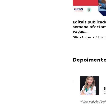
Editais publicad
semana ofertam
vagas…
Olivia Furlan
•
28 de J
Depoimentos
S
C
“Natural de Frei 