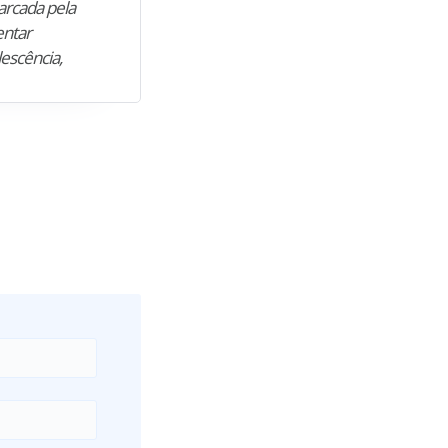
arcada pela
M. encontrou nos estudos o cami
entar
para construir uma nova fase da vi
lescência,
profissional. Após…”