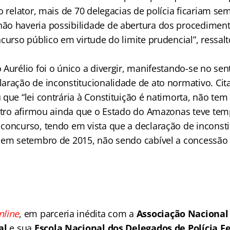
o relator, mais de 70 delegacias de polícia ficariam se
o haveria possibilidade de abertura dos procediment
curso público em virtude do limite prudencial”, ressalt
Aurélio foi o único a divergir, manifestando-se no sen
aração de inconstitucionalidade de ato normativo. Cit
que “lei contrária à Constituição é natimorta, não tem
istro afirmou ainda que o Estado do Amazonas teve tem
concurso, tendo em vista que a declaração de inconsti
 em setembro de 2015, não sendo cabível a concessão
nline
, em parceria inédita com a
Associação Nacional
al
e sua
Escola Nacional dos Delegados de Polícia F