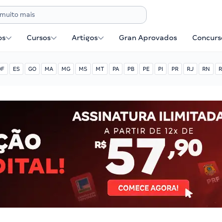
os
Cursos
Artigos
Gran Aprovados
Concurse
DF
ES
GO
MA
MG
MS
MT
PA
PB
PE
PI
PR
RJ
RN
R