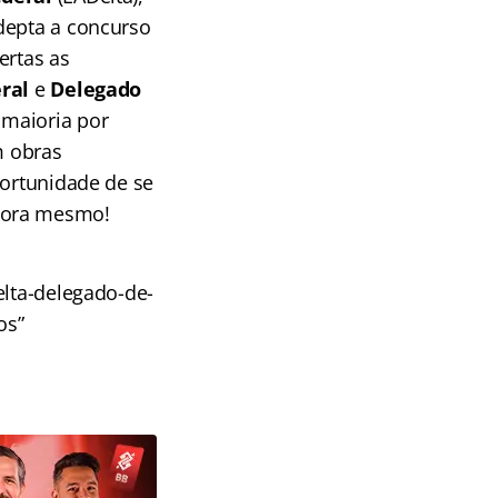
depta a concurso
ertas as
ral
e
Delegado
maioria por
m obras
portunidade de se
agora mesmo!
elta-delegado-de-
os”