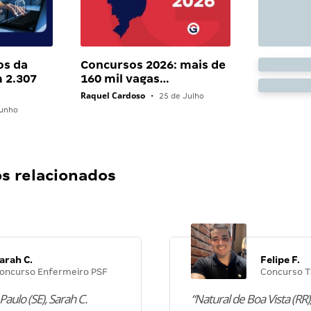
os da
Concursos 2026: mais de
 2.307
160 mil vagas…
Raquel Cardoso
•
25 de Julho
unho
 relacionados
arah C.
Felipe F.
oncurso Enfermeiro PSF
Concurso T
Paulo (SE), Sarah C.
“Natural de Boa Vista (RR),